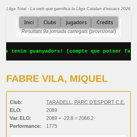
Lliga Total - La web que gamifica la Lliga Catalan d'escacs 2026
Inici
Clubs
Jugadors
Credits
Resultats 9a jornada carregats (provisional)
 Ja tenim guanyadors! (compte que potser falt
FABRE VILA, MIQUEL
Club:
TARADELL, PARC D'ESPORT C.E.
ELO:
2089
Var. ELO:
2089 + -22.8 = 2066.2
Performance:
1775