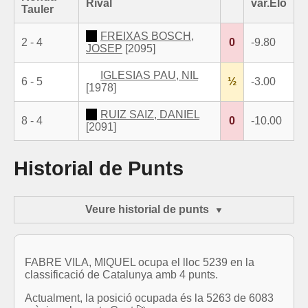
Rival
var.Elo
Tauler
FREIXAS BOSCH,
2 - 4
0
-9.80
JOSEP
[2095]
IGLESIAS PAU, NIL
6 - 5
½
-3.00
[1978]
RUIZ SAIZ, DANIEL
8 - 4
0
-10.00
[2091]
Historial de Punts
Veure historial de punts
FABRE VILA, MIQUEL ocupa el lloc 5239 en la
classificació de Catalunya amb 4 punts.
Actualment, la posició ocupada és la 5263 de 6083