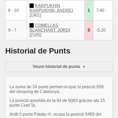
KARPUKHIN
8 - 10
KARPUKHIN, ANDREI
1
7.40
[1901]
COMELLAS
9 - 7
BLANCHART, JORDI
0
-5.20
[2185]
Historial de Punts
Veure historial de punts
La suma de 24 punts permet ocupar la posició 939
del rànquing de Catalunya.
La posició assolida és la 84 de 6083 gràcies als 15
punts Coet 🚀.
Amb 0 punts Patata 🥔, ocupa la posició 5483 del