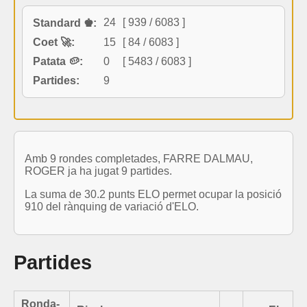
24
[ 939 / 6083 ]
Standard ♚:
Coet 🚀:
15
[ 84 / 6083 ]
Patata 🥔:
0
[ 5483 / 6083 ]
Partides:
9
Amb 9 rondes completades, FARRE DALMAU,
ROGER ja ha jugat 9 partides.
La suma de 30.2 punts ELO permet ocupar la posició
910 del rànquing de variació d'ELO.
Partides
Ronda-