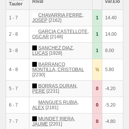
Rival
var.Elo
Tauler
CHAVARRIA FERRE,
1 - 7
1
14.40
JOSEP
[2162]
GARCIA CASTELLOTE,
2 - 8
1
14.00
OSCAR
[2148]
SANCHEZ DIAZ,
3 - 8
1
8.00
LUCAS
[1928]
BARRANCO
4 - 8
MONTILLA, CRISTOBAL
½
5.80
[2230]
BORRAS DURAN,
5 - 7
0
-4.20
PERE
[2231]
MANGUES RUBIA,
6 - 7
0
-5.20
ALEX
[2181]
MUNDET RIERA,
7 - 7
0
-4.80
JAUME
[2201]