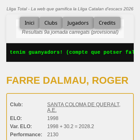
Lliga Total - La web que gamifica la Lliga Catalan d'escacs 2026
Inici
Clubs
Jugadors
Credits
Resultats 9a jornada carregats (provisional)
Ja tenim guanyadors! (compte que potser falta
FARRE DALMAU, ROGER
Club:
SANTA COLOMA DE QUERALT,
A.E.
ELO:
1998
Var. ELO:
1998 + 30.2 = 2028.2
Performance:
2130