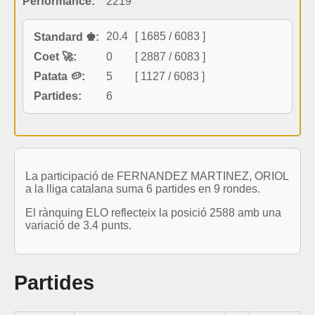
Performance:
2219
20.4
[ 1685 / 6083 ]
Standard ♚:
Coet 🚀:
0
[ 2887 / 6083 ]
Patata 🥔:
5
[ 1127 / 6083 ]
Partides:
6
La participació de FERNANDEZ MARTINEZ, ORIOL
a la lliga catalana suma 6 partides en 9 rondes.
El rànquing ELO reflecteix la posició 2588 amb una
variació de 3.4 punts.
Partides