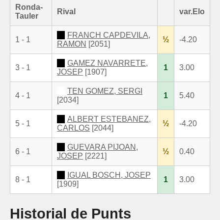
Ronda-
Rival
var.Elo
Tauler
FRANCH CAPDEVILA,
1 - 1
½
-4.20
RAMON
[2051]
GAMEZ NAVARRETE,
3 - 1
1
3.00
JOSEP
[1907]
TEN GOMEZ, SERGI
4 - 1
1
5.40
[2034]
ALBERT ESTEBANEZ,
5 - 1
½
-4.20
CARLOS
[2044]
GUEVARA PIJOAN,
6 - 1
½
0.40
JOSEP
[2221]
IGUAL BOSCH, JOSEP
8 - 1
1
3.00
[1909]
Historial de Punts