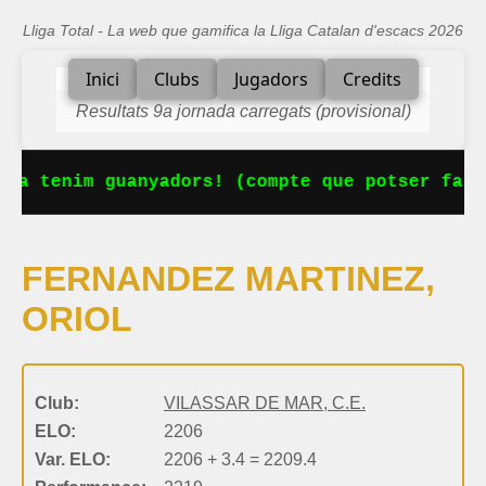
Lliga Total - La web que gamifica la Lliga Catalan d'escacs 2026
Inici
Clubs
Jugadors
Credits
Resultats 9a jornada carregats (provisional)
 Ja tenim guanyadors! (compte que potser falt
FERNANDEZ MARTINEZ,
ORIOL
Club:
VILASSAR DE MAR, C.E.
ELO:
2206
Var. ELO:
2206 + 3.4 = 2209.4