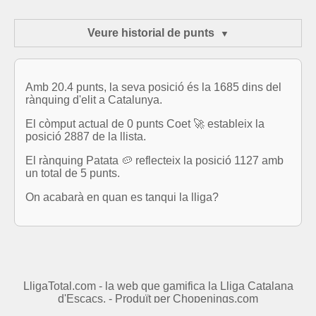
Veure historial de punts
Amb 20.4 punts, la seva posició és la 1685 dins del
rànquing d'elit a Catalunya.
El còmput actual de 0 punts Coet 🚀 estableix la
posició 2887 de la llista.
El rànquing Patata 🥔 reflecteix la posició 1127 amb
un total de 5 punts.
On acabarà en quan es tanqui la lliga?
LligaTotal.com - la web que gamifica la Lliga Catalana
d'Escacs. - Produït per
Chopenings.com