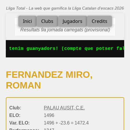
Lliga Total - La web que gamifica la Lliga Catalan d'escacs 2026
Inici
Clubs
Jugadors
Credits
Resultats 9a jornada carregats (provisional)
Ja tenim guanyadors! (compte que potser falta
FERNANDEZ MIRO,
ROMAN
Club:
PALAU AUSIT, C.E.
ELO:
1496
Var. ELO:
1496 + -23.6 = 1472.4