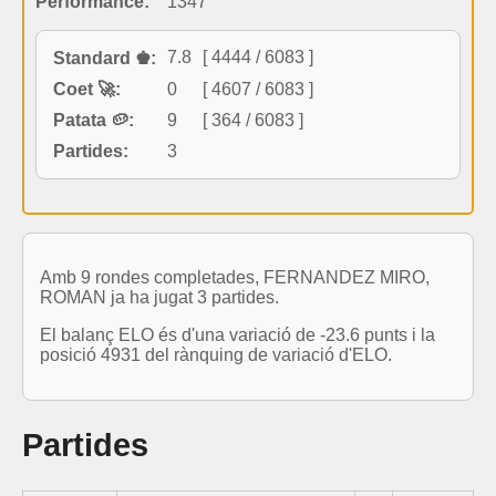
Performance:
1347
7.8
[ 4444 / 6083 ]
Standard ♚:
Coet 🚀:
0
[ 4607 / 6083 ]
Patata 🥔:
9
[ 364 / 6083 ]
Partides:
3
Amb 9 rondes completades, FERNANDEZ MIRO,
ROMAN ja ha jugat 3 partides.
El balanç ELO és d'una variació de -23.6 punts i la
posició 4931 del rànquing de variació d'ELO.
Partides