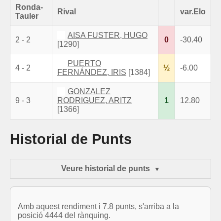
Ronda-
Rival
var.Elo
Tauler
AISA FUSTER, HUGO
2 - 2
0
-30.40
[1290]
PUERTO
4 - 2
½
-6.00
FERNÁNDEZ, IRIS
[1384]
GONZALEZ
9 - 3
RODRIGUEZ, ARITZ
1
12.80
[1366]
Historial de Punts
Veure historial de punts
Amb aquest rendiment i 7.8 punts, s'arriba a la
posició 4444 del rànquing.