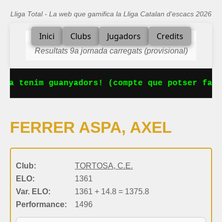
Lliga Total - La web que gamifica la Lliga Catalan d'escacs 2026
Inici
Clubs
Jugadors
Credits
Resultats 9a jornada carregats (provisional)
 Ja tenim guanyadors! (compte que potser falt
FERRER ASPA, AXEL
Club:
TORTOSA, C.E.
ELO:
1361
Var. ELO:
1361 + 14.8 = 1375.8
Performance:
1496