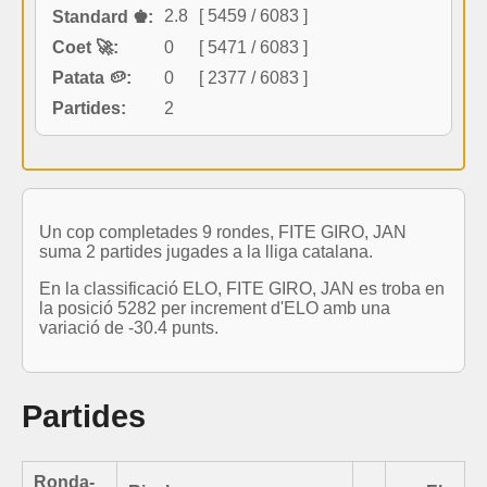
2.8
[ 5459 / 6083 ]
Standard ♚:
Coet 🚀:
0
[ 5471 / 6083 ]
Patata 🥔:
0
[ 2377 / 6083 ]
Partides:
2
Un cop completades 9 rondes, FITE GIRO, JAN
suma 2 partides jugades a la lliga catalana.
En la classificació ELO, FITE GIRO, JAN es troba en
la posició 5282 per increment d'ELO amb una
variació de -30.4 punts.
Partides
Ronda-