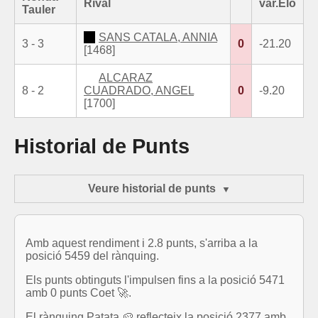
Rival
var.Elo
Tauler
SANS CATALA, ANNIA
3 - 3
0
-21.20
[1468]
ALCARAZ
8 - 2
CUADRADO, ANGEL
0
-9.20
[1700]
Historial de Punts
Veure historial de punts
Amb aquest rendiment i 2.8 punts, s'arriba a la
posició 5459 del rànquing.
Els punts obtinguts l'impulsen fins a la posició 5471
amb 0 punts Coet 🚀.
El rànquing Patata 🥔 reflecteix la posició 2377 amb