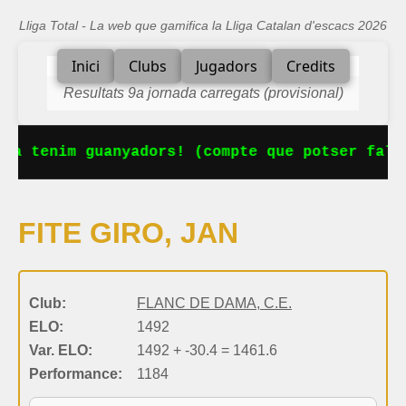
Lliga Total - La web que gamifica la Lliga Catalan d'escacs 2026
Inici
Clubs
Jugadors
Credits
Resultats 9a jornada carregats (provisional)
Ja tenim guanyadors! (compte que potser falt
FITE GIRO, JAN
Club:
FLANC DE DAMA, C.E.
ELO:
1492
Var. ELO:
1492 + -30.4 = 1461.6
Performance:
1184