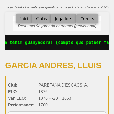
Lliga Total - La web que gamifica la Lliga Catalan d'escacs 2026
Inici
Clubs
Jugadors
Credits
Resultats 9a jornada carregats (provisional)
 Ja tenim guanyadors! (compte que potser falt
GARCIA ANDRES, LLUIS
Club:
PARETANA D'ESCACS, A.
ELO:
1876
Var. ELO:
1876 + -23 = 1853
Performance:
1700