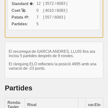
12
[ 3572 / 6083 ]
Standard ♚:
Coet 🚀:
0
[ 4010 / 6083 ]
Patata 🥔:
7
[ 557 / 6083 ]
Partides:
5
El recorregut de GARCIA ANDRES, LLUIS fins ara
inclou 5 partides després de 9 rondes.
El rànquing ELO reflecteix la posició 4895 amb una
variació de -23 punts.
Partides
Ronda-
Rival
var.Elo
Tauler