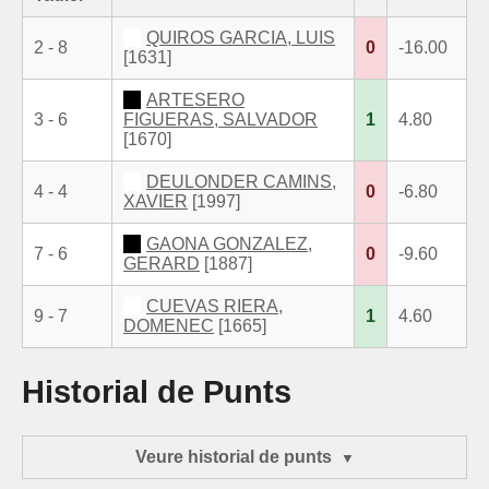
QUIROS GARCIA, LUIS
2 - 8
0
-16.00
[1631]
ARTESERO
3 - 6
FIGUERAS, SALVADOR
1
4.80
[1670]
DEULONDER CAMINS,
4 - 4
0
-6.80
XAVIER
[1997]
GAONA GONZALEZ,
7 - 6
0
-9.60
GERARD
[1887]
CUEVAS RIERA,
9 - 7
1
4.60
DOMENEC
[1665]
Historial de Punts
Veure historial de punts