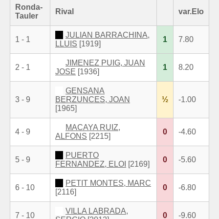
Ronda-
Rival
var.Elo
Tauler
JULIAN BARRACHINA,
1 - 1
1
7.80
LLUIS
[1919]
JIMENEZ PUIG, JUAN
2 - 1
1
8.20
JOSE
[1936]
GENSANA
3 - 9
BERZUNCES, JOAN
½
-1.00
[1965]
MACAYA RUIZ,
4 - 9
0
-4.60
ALFONS
[2215]
PUERTO
5 - 9
0
-5.60
FERNANDEZ, ELOI
[2169]
PETIT MONTES, MARC
6 - 10
0
-6.80
[2116]
VILLA LABRADA,
7 - 10
0
-9.60