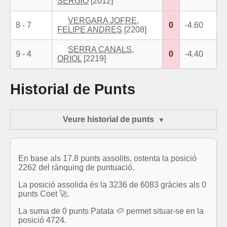
SERGIO
[2012]
VERGARA JOFRE,
8 - 7
0
-4.60
FELIPE ANDRES
[2208]
SERRA CANALS,
9 - 4
0
-4.40
ORIOL
[2219]
Historial de Punts
Veure historial de punts
En base als 17.8 punts assolits, ostenta la posició
2262 del rànquing de puntuació.
La posició assolida és la 3236 de 6083 gràcies als 0
punts Coet 🚀.
La suma de 0 punts Patata 🥔 permet situar-se en la
posició 4724.