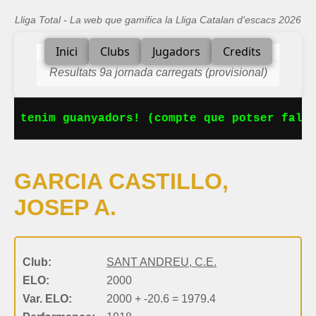
Lliga Total - La web que gamifica la Lliga Catalan d'escacs 2026
Inici
Clubs
Jugadors
Credits
Resultats 9a jornada carregats (provisional)
Ja tenim guanyadors! (compte que potser falta
GARCIA CASTILLO,
JOSEP A.
Club:
SANT ANDREU, C.E.
ELO:
2000
Var. ELO:
2000 + -20.6 = 1979.4