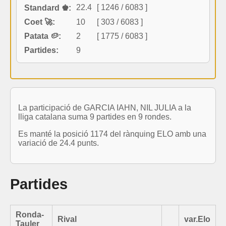
22.4
[ 1246 / 6083 ]
Standard ♚:
Coet 🚀:
10
[ 303 / 6083 ]
Patata 🥔:
2
[ 1775 / 6083 ]
Partides:
9
La participació de GARCIA IAHN, NIL JULIA a la
lliga catalana suma 9 partides en 9 rondes.
Es manté la posició 1174 del rànquing ELO amb una
variació de 24.4 punts.
Partides
Ronda-
Rival
var.Elo
Tauler