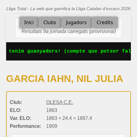
Lliga Total - La web que gamifica la Lliga Catalan d'escacs 2026
Inici
Clubs
Jugadors
Credits
Resultats 9a jornada carregats (provisional)
Ja tenim guanyadors! (compte que potser falta
GARCIA IAHN, NIL JULIA
Club:
OLESA C.E.
ELO:
1863
Var. ELO:
1863 + 24.4 = 1887.4
Performance:
1909