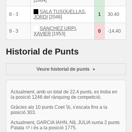
[1884]
SALA TUSQUELLAS,
8 - 3
1
30.40
JORDI
[2048]
SANCHEZ URPI,
9 - 3
0
-14.40
XAVIER
[1953]
Historial de Punts
Veure historial de punts
Actualment, amb un total de 22.4 punts, es troba en
la posició 1246 del rànquing de competició.
Gràcies als 10 punts Coet 🚀, s'escala fins a la
posició 303.
Actualment, GARCIA IAHN, NIL JULIA suma 2 punts
Patata 🥔 i és a la posició 1775.