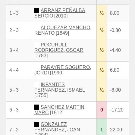
ARRANZ PEÑALBA,
1 - 3
½
8.00
SERGIO
[2010]
ALQUEZAR MANCHO,
2 - 3
½
-0.80
RENATO
[1849]
POCURULL
3 - 4
RODRIGUEZ, OSCAR
½
-4.40
[1783]
PARAYRE SOGUERO,
4 - 4
½
6.80
JORDI
[1990]
INFANTES
5 - 3
FERNANDEZ, ISMAEL
½
-6.00
[1755]
SANCHEZ MARTIN,
6 - 3
0
-17.20
MARC
[1912]
GONZALEZ
7 - 2
FERNANDEZ, JOAN
1
22.00