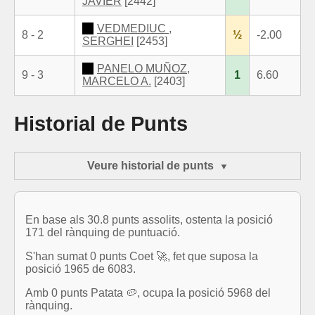
JAVIER
[2442]
VEDMEDIUC ,
8 - 2
½
-2.00
SERGHEI
[2453]
PANELO MUÑOZ,
9 - 3
1
6.60
MARCELO A.
[2403]
Historial de Punts
Veure historial de punts
En base als 30.8 punts assolits, ostenta la posició
171 del rànquing de puntuació.
S'han sumat 0 punts Coet 🚀, fet que suposa la
posició 1965 de 6083.
Amb 0 punts Patata 🥔, ocupa la posició 5968 del
rànquing.