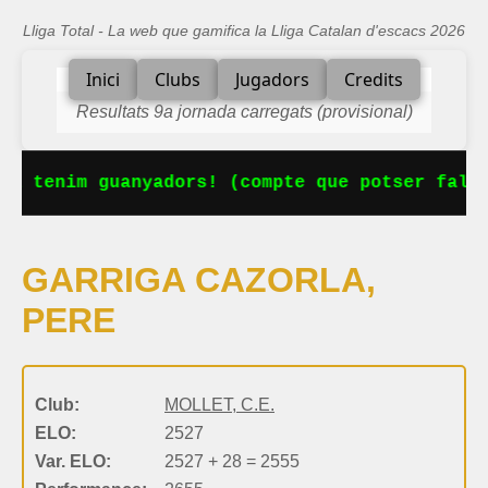
Lliga Total - La web que gamifica la Lliga Catalan d'escacs 2026
Inici
Clubs
Jugadors
Credits
Resultats 9a jornada carregats (provisional)
Ja tenim guanyadors! (compte que potser falta
GARRIGA CAZORLA,
PERE
Club:
MOLLET, C.E.
ELO:
2527
Var. ELO:
2527 + 28 = 2555