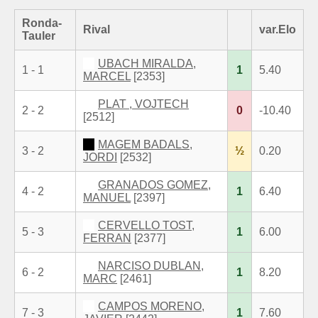
Ronda-
Rival
var.Elo
Tauler
UBACH MIRALDA,
1 - 1
1
5.40
MARCEL
[2353]
PLAT , VOJTECH
2 - 2
0
-10.40
[2512]
MAGEM BADALS,
3 - 2
½
0.20
JORDI
[2532]
GRANADOS GOMEZ,
4 - 2
1
6.40
MANUEL
[2397]
CERVELLO TOST,
5 - 3
1
6.00
FERRAN
[2377]
NARCISO DUBLAN,
6 - 2
1
8.20
MARC
[2461]
CAMPOS MORENO,
7 - 3
1
7.60