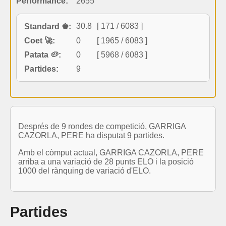
Performance:
2655
30.8
[ 171 / 6083 ]
Standard ♚:
Coet 🚀:
0
[ 1965 / 6083 ]
Patata 🥔:
0
[ 5968 / 6083 ]
Partides:
9
Després de 9 rondes de competició, GARRIGA
CAZORLA, PERE ha disputat 9 partides.
Amb el còmput actual, GARRIGA CAZORLA, PERE
arriba a una variació de 28 punts ELO i la posició
1000 del rànquing de variació d'ELO.
Partides