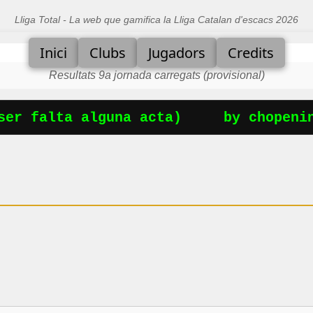
Lliga Total - La web que gamifica la Lliga Catalan d'escacs 2026
Inici
Clubs
Jugadors
Credits
Resultats 9a jornada carregats (provisional)
er falta alguna acta)
by chopening