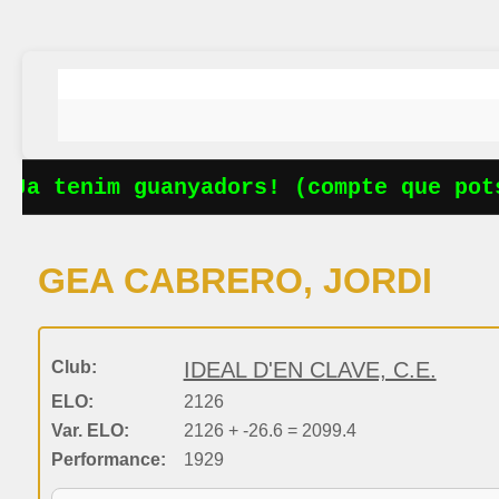
Ja tenim guanyadors! (compte que pots
GEA CABRERO, JORDI
Club:
IDEAL D'EN CLAVE, C.E.
ELO:
2126
Var. ELO:
2126 + -26.6 = 2099.4
Performance:
1929