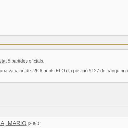
 5 partides oficials.
 variació de -26.6 punts ELO i la posició 5127 del rànquing d
A, MARIO
[2090]