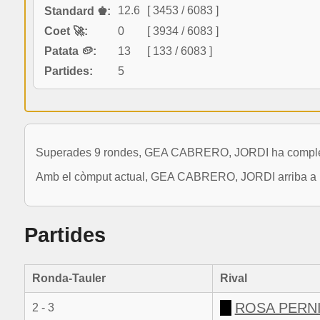
12.6
[ 3453 / 6083 ]
Standard ♚:
Coet 🚀:
0
[ 3934 / 6083 ]
Patata 🥔:
13
[ 133 / 6083 ]
Partides:
5
Superades 9 rondes, GEA CABRERO, JORDI ha completat
Amb el còmput actual, GEA CABRERO, JORDI arriba a una
Partides
Ronda-Tauler
Rival
ROSA PERNI
2 - 3