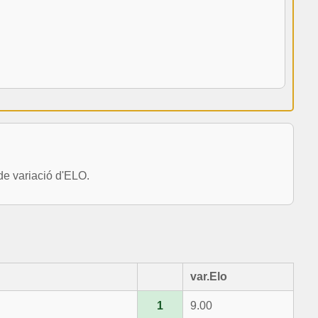
e variació d'ELO.
var.Elo
1
9.00