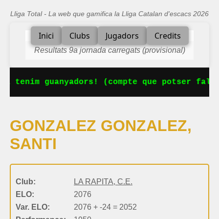
Lliga Total - La web que gamifica la Lliga Catalan d'escacs 2026
Inici
Clubs
Jugadors
Credits
Resultats 9a jornada carregats (provisional)
Ja tenim guanyadors! (compte que potser falta
GONZALEZ GONZALEZ,
SANTI
Club:
LA RAPITA, C.E.
ELO:
2076
Var. ELO:
2076 + -24 = 2052