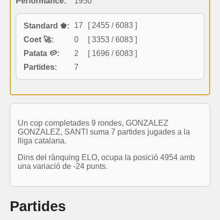
Performance:
1950
17
[ 2455 / 6083 ]
Standard ♚:
Coet 🚀:
0
[ 3353 / 6083 ]
Patata 🥔:
2
[ 1696 / 6083 ]
Partides:
7
Un cop completades 9 rondes, GONZALEZ
GONZALEZ, SANTI suma 7 partides jugades a la
lliga catalana.
Dins del rànquing ELO, ocupa la posició 4954 amb
una variació de -24 punts.
Partides