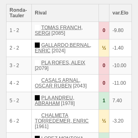
Ronda-
Rival
var.Elo
Tauler
TOMAS FRANCH,
1 - 2
0
-9.80
SERGI
[2085]
GALLARDO BERNAL,
2 - 2
½
-1.40
ENRIC
[2024]
PLA ROFES, ALEIX
3 - 2
0
-10.00
[2079]
CASALS ARNAL,
4 - 2
0
-11.00
OSCAR RUBEN
[2043]
PLA ANDREU,
5 - 2
1
7.40
ABRAHAM
[1978]
CHALMETA
6 - 2
TORREDEMER, ENRIC
½
-3.20
[1961]