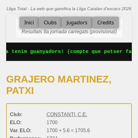
Lliga Total - La web que gamifica la Lliga Catalan d'escacs 2026
Inici
Clubs
Jugadors
Credits
Resultats 9a jornada carregats (provisional)
 Ja tenim guanyadors! (compte que potser falt
GRAJERO MARTINEZ,
PATXI
Club:
CONSTANTI, C.E.
ELO:
1700
Var. ELO:
1700 + 5.6 = 1705.6