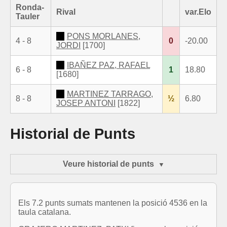
Ronda-
Rival
var.Elo
Tauler
PONS MORLANES,
4 - 8
0
-20.00
JORDI
[1700]
IBAÑEZ PAZ, RAFAEL
6 - 8
1
18.80
[1680]
MARTINEZ TARRAGO,
8 - 8
½
6.80
JOSEP ANTONI
[1822]
Historial de Punts
Veure historial de punts
Els 7.2 punts sumats mantenen la posició 4536 en la
taula catalana.