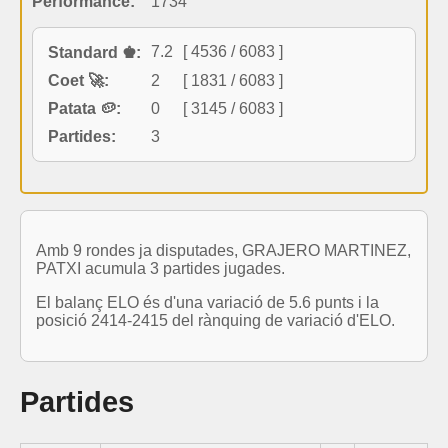
Performance:
1734
7.2
[ 4536 / 6083 ]
Standard ♚:
Coet 🚀:
2
[ 1831 / 6083 ]
Patata 🥔:
0
[ 3145 / 6083 ]
Partides:
3
Amb 9 rondes ja disputades, GRAJERO MARTINEZ,
PATXI acumula 3 partides jugades.
El balanç ELO és d'una variació de 5.6 punts i la
posició 2414-2415 del rànquing de variació d'ELO.
Partides