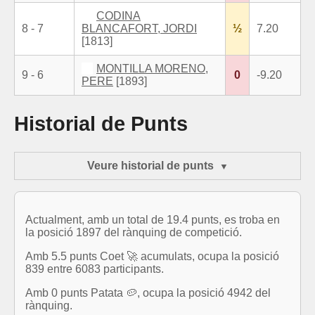
CODINA
8 - 7
BLANCAFORT, JORDI
½
7.20
[1813]
MONTILLA MORENO,
9 - 6
0
-9.20
PERE
[1893]
Historial de Punts
Veure historial de punts
Actualment, amb un total de 19.4 punts, es troba en
la posició 1897 del rànquing de competició.
Amb 5.5 punts Coet 🚀 acumulats, ocupa la posició
839 entre 6083 participants.
Amb 0 punts Patata 🥔, ocupa la posició 4942 del
rànquing.