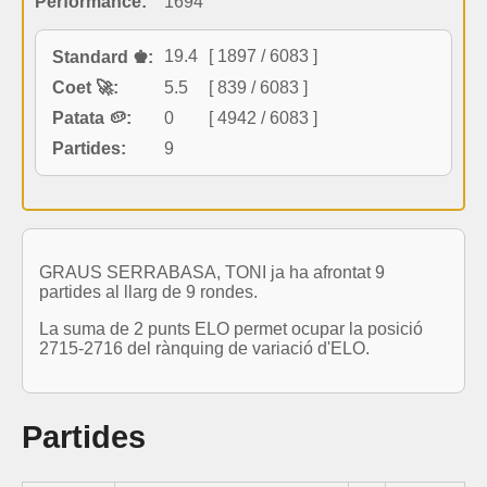
Performance:
1694
19.4
[ 1897 / 6083 ]
Standard ♚:
Coet 🚀:
5.5
[ 839 / 6083 ]
Patata 🥔:
0
[ 4942 / 6083 ]
Partides:
9
GRAUS SERRABASA, TONI ja ha afrontat 9
partides al llarg de 9 rondes.
La suma de 2 punts ELO permet ocupar la posició
2715-2716 del rànquing de variació d'ELO.
Partides