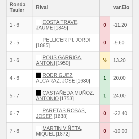
Ronda-
Rival
var.Elo
Tauler
COSTA TRAVE,
1 - 6
0
-11.20
JAUME
[1845]
PELLICER PI, JORDI
2 - 5
0
-9.60
[1885]
POUS GARRIGA,
3 - 6
½
13.20
ANTONI
[1950]
RODRIGUEZ
4 - 6
1
20.00
ALCARAZ, JOSE
[1680]
CASTAÑEDA MUÑOZ,
5 - 7
1
24.00
ANTONIO
[1753]
PARETAS ROSAS,
6 - 7
0
-22.40
JOSEP
[1638]
MARTIN VIÑETA,
7 - 6
0
-10.00
MIQUEL
[1872]