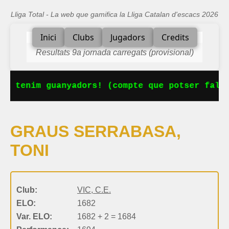
Lliga Total - La web que gamifica la Lliga Catalan d'escacs 2026
Inici
Clubs
Jugadors
Credits
Resultats 9a jornada carregats (provisional)
Ja tenim guanyadors! (compte que potser falta
GRAUS SERRABASA,
TONI
Club:
VIC, C.E.
ELO:
1682
Var. ELO:
1682 + 2 = 1684