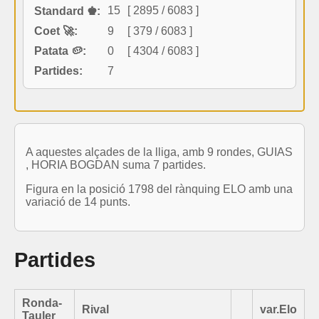
15
[ 2895 / 6083 ]
Standard ♚:
Coet 🚀:
9
[ 379 / 6083 ]
Patata 🥔:
0
[ 4304 / 6083 ]
Partides:
7
A aquestes alçades de la lliga, amb 9 rondes, GUIAS
, HORIA BOGDAN suma 7 partides.
Figura en la posició 1798 del rànquing ELO amb una
variació de 14 punts.
Partides
Ronda-
Rival
var.Elo
Tauler