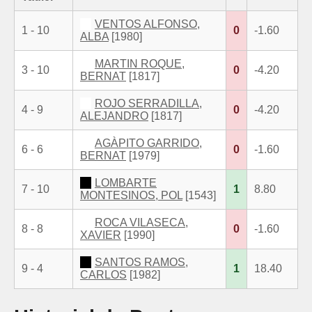
VENTOS ALFONSO,
1 - 10
0
-1.60
ALBA
[1980]
MARTIN ROQUE,
3 - 10
0
-4.20
BERNAT
[1817]
ROJO SERRADILLA,
4 - 9
0
-4.20
ALEJANDRO
[1817]
AGÀPITO GARRIDO,
6 - 6
0
-1.60
BERNAT
[1979]
LOMBARTE
7 - 10
1
8.80
MONTESINOS, POL
[1543]
ROCA VILASECA,
8 - 8
0
-1.60
XAVIER
[1990]
SANTOS RAMOS,
9 - 4
1
18.40
CARLOS
[1982]