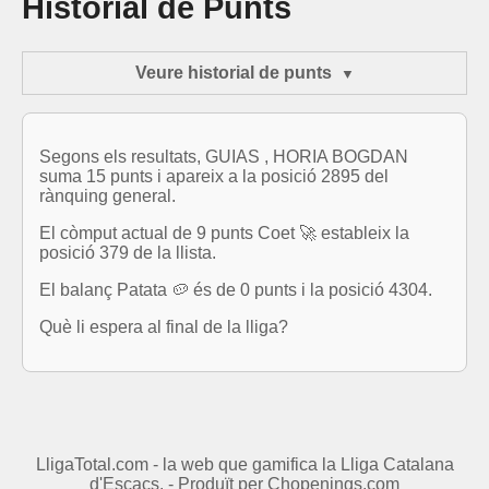
Historial de Punts
Veure historial de punts
Segons els resultats, GUIAS , HORIA BOGDAN
suma 15 punts i apareix a la posició 2895 del
rànquing general.
El còmput actual de 9 punts Coet 🚀 estableix la
posició 379 de la llista.
El balanç Patata 🥔 és de 0 punts i la posició 4304.
Què li espera al final de la lliga?
LligaTotal.com - la web que gamifica la Lliga Catalana
d'Escacs. - Produït per
Chopenings.com