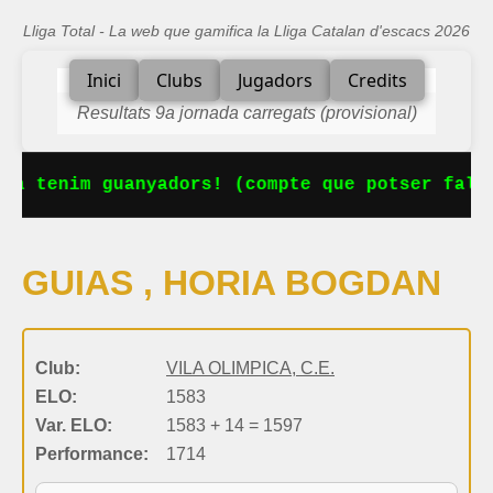
Lliga Total - La web que gamifica la Lliga Catalan d'escacs 2026
Inici
Clubs
Jugadors
Credits
Resultats 9a jornada carregats (provisional)
Ja tenim guanyadors! (compte que potser falta
GUIAS , HORIA BOGDAN
Club:
VILA OLIMPICA, C.E.
ELO:
1583
Var. ELO:
1583 + 14 = 1597
Performance:
1714