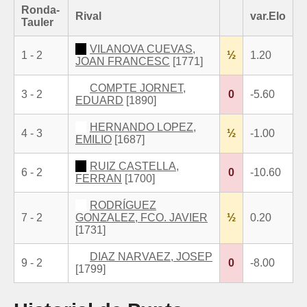
Ronda-
Rival
var.Elo
Tauler
VILANOVA CUEVAS,
1 - 2
½
1.20
JOAN FRANCESC
[1771]
COMPTE JORNET,
3 - 2
0
-5.60
EDUARD
[1890]
HERNANDO LOPEZ,
4 - 3
½
-1.00
EMILIO
[1687]
RUIZ CASTELLA,
6 - 2
0
-10.60
FERRAN
[1700]
RODRÍGUEZ
7 - 2
GONZALEZ, FCO. JAVIER
½
0.20
[1731]
DIAZ NARVAEZ, JOSEP
9 - 2
0
-8.00
[1799]