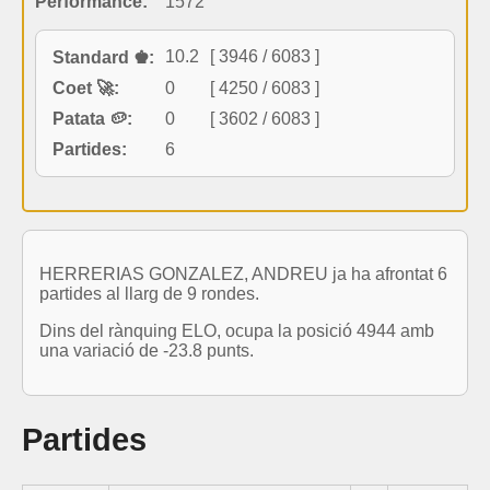
Performance:
1572
10.2
[ 3946 / 6083 ]
Standard ♚:
Coet 🚀:
0
[ 4250 / 6083 ]
Patata 🥔:
0
[ 3602 / 6083 ]
Partides:
6
HERRERIAS GONZALEZ, ANDREU ja ha afrontat 6
partides al llarg de 9 rondes.
Dins del rànquing ELO, ocupa la posició 4944 amb
una variació de -23.8 punts.
Partides