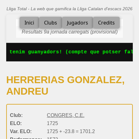
Lliga Total - La web que gamifica la Lliga Catalan d'escacs 2026
Inici
Clubs
Jugadors
Credits
Resultats 9a jornada carregats (provisional)
Ja tenim guanyadors! (compte que potser falta
HERRERIAS GONZALEZ,
ANDREU
Club:
CONGRES, C.E.
ELO:
1725
Var. ELO:
1725 + -23.8 = 1701.2