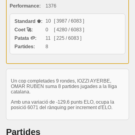
Performance:
1376
10
[ 3987 / 6083 ]
Standard ♚:
Coet 🚀:
0
[ 4280 / 6083 ]
Patata 🥔:
11
[ 225 / 6083 ]
Partides:
8
Un cop completades 9 rondes, IOZZI AYERBE,
OMAR RUBEN suma 8 partides jugades a la lliga
catalana.
Amb una variació de -129.6 punts ELO, ocupa la
posició 6071 del rànquing per increment d'ELO.
Partides