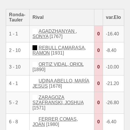
Ronda-
Rival
var.Elo
Tauler
AGADZHANYAN ,
1 - 1
0
-16.40
SONYA
[1767]
REBULL CAMARASA,
2 - 10
0
-8.40
RAMON
[1931]
ORTIZ VIDAL, ORIOL
3 - 10
0
-10.00
[1890]
UDINA ABELLO, MARÍA
4 - 1
0
-21.20
JESÚS
[1678]
ZARAGOZA
5 - 2
SZAFRANSKI, JOSHUA
0
-26.80
[1571]
FERRER COMAS,
6 - 8
0
-6.40
JOAN
[1980]