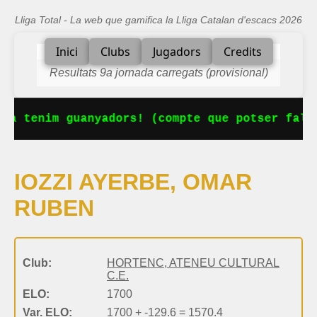
Lliga Total - La web que gamifica la Lliga Catalan d'escacs 2026
Inici
Clubs
Jugadors
Credits
Resultats 9a jornada carregats (provisional)
Ja tenim guanyadors! (compte que potser falta
IOZZI AYERBE, OMAR
RUBEN
Club:
HORTENC, ATENEU CULTURAL
C.E.
ELO:
1700
Var. ELO:
1700 + -129.6 = 1570.4