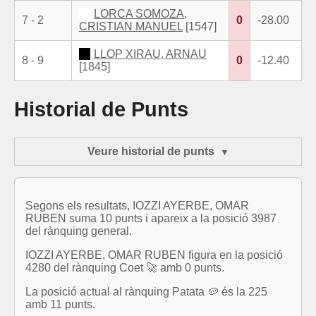
LORCA SOMOZA,
7 - 2
0
-28.00
CRISTIAN MANUEL
[1547]
LLOP XIRAU, ARNAU
8 - 9
0
-12.40
[1845]
Historial de Punts
Veure historial de punts
Segons els resultats, IOZZI AYERBE, OMAR
RUBEN suma 10 punts i apareix a la posició 3987
del rànquing general.
IOZZI AYERBE, OMAR RUBEN figura en la posició
4280 del rànquing Coet 🚀 amb 0 punts.
La posició actual al rànquing Patata 🥔 és la 225
amb 11 punts.