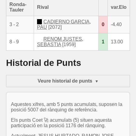
Ronda-
Rival
var.Elo
Tauler
CADIERNO GARCIA,
3 - 2
0
-4.40
PAU
[2072]
RENOM JUSTES,
8 - 9
1
13.00
SEBASTIA
[1959]
Historial de Punts
Veure historial de punts
Aquestes xifres, amb 5 punts acumulats, suposen la
posició 5007 del rànquing de referència.
Els punts Coet 🚀 acumulats (5) situen aquesta
participació en la posició 1176 del rànquing.
Actualment, JESUS HURTADO, RAMON JOSE