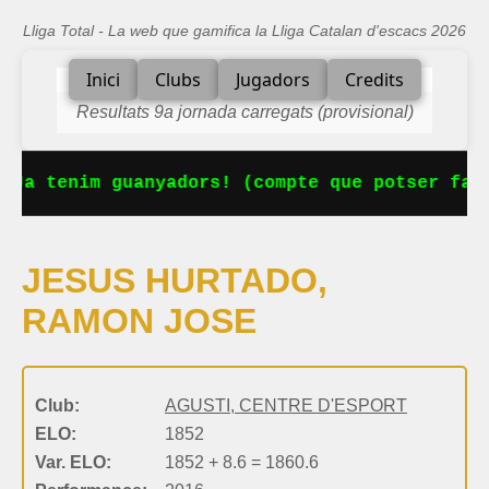
Lliga Total - La web que gamifica la Lliga Catalan d'escacs 2026
Inici
Clubs
Jugadors
Credits
Resultats 9a jornada carregats (provisional)
 Ja tenim guanyadors! (compte que potser falt
JESUS HURTADO,
RAMON JOSE
Club:
AGUSTI, CENTRE D'ESPORT
ELO:
1852
Var. ELO:
1852 + 8.6 = 1860.6