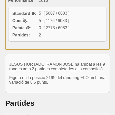
Performance:
2016
5
[ 5007 / 6083 ]
Standard ♚:
Coet 🚀:
5
[ 1176 / 6083 ]
Patata 🥔:
0
[ 2773 / 6083 ]
Partides:
2
JESUS HURTADO, RAMON JOSE ha arribat a les 9
rondes amb 2 partides completades a la competició.
Figura en la posició 2195 del rànquing ELO amb una
variació de 8.6 punts.
Partides