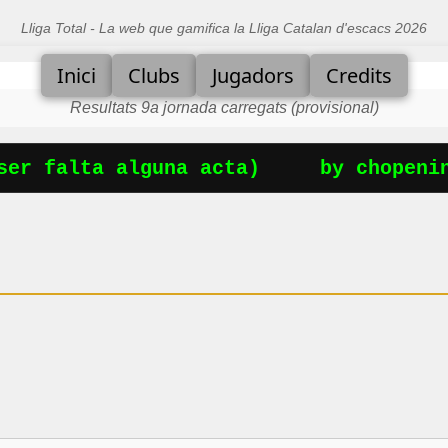
Lliga Total - La web que gamifica la Lliga Catalan d'escacs 2026
Inici
Clubs
Jugadors
Credits
Resultats 9a jornada carregats (provisional)
er falta alguna acta)
by chopening