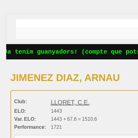
Ja tenim guanyadors! (compte que pots
JIMENEZ DIAZ, ARNAU
Club:
LLORET, C.E.
ELO:
1443
Var. ELO:
1443 + 67.6 = 1510.6
Performance:
1721