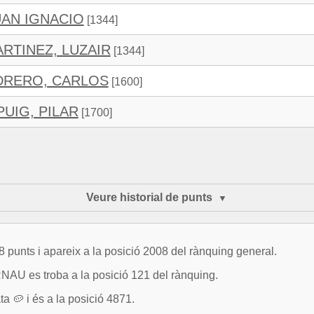
UAN IGNACIO
[1344]
RTINEZ, LUZAIR
[1344]
DRERO, CARLOS
[1600]
UIG, PILAR
[1700]
Veure historial de punts
unts i apareix a la posició 2008 del rànquing general.
U es troba a la posició 121 del rànquing.
🥔 i és a la posició 4871.