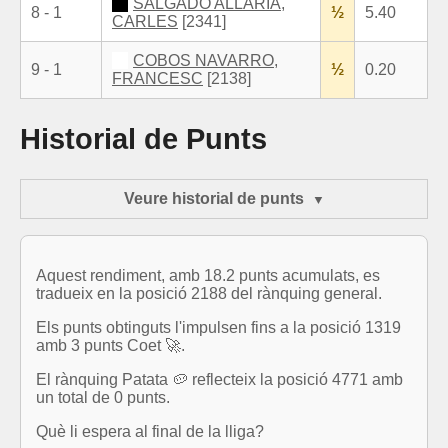
SALGADO ALLARIA,
8 - 1
½
5.40
CARLES
[2341]
COBOS NAVARRO,
9 - 1
½
0.20
FRANCESC
[2138]
Historial de Punts
Veure historial de punts
Aquest rendiment, amb 18.2 punts acumulats, es
tradueix en la posició 2188 del rànquing general.
Els punts obtinguts l'impulsen fins a la posició 1319
amb 3 punts Coet 🚀.
El rànquing Patata 🥔 reflecteix la posició 4771 amb
un total de 0 punts.
Què li espera al final de la lliga?