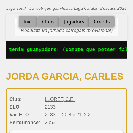
Lliga Total - La web que gamifica la Lliga Catalan d'escacs 2026
Inici
Clubs
Jugadors
Credits
Resultats 9a jornada carregats (provisional)
Ja tenim guanyadors! (compte que potser falta
JORDA GARCIA, CARLES
Club:
LLORET, C.E.
ELO:
2133
Var. ELO:
2133 + -20.8 = 2112.2
Performance:
2053