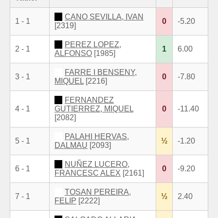
CANO SEVILLA, IVAN
1 - 1
0
-5.20
[2319]
PEREZ LOPEZ,
2 - 1
1
6.00
ALFONSO
[1985]
FARRE I BENSENY,
3 - 1
0
-7.80
MIQUEL
[2216]
FERNANDEZ
4 - 1
GUTIERREZ, MIQUEL
0
-11.40
[2082]
PALAHI HERVAS,
5 - 1
½
-1.20
DALMAU
[2093]
NUÑEZ LUCERO,
6 - 1
0
-9.20
FRANCESC ALEX
[2161]
TOSAN PEREIRA,
7 - 1
½
2.40
FELIP
[2222]