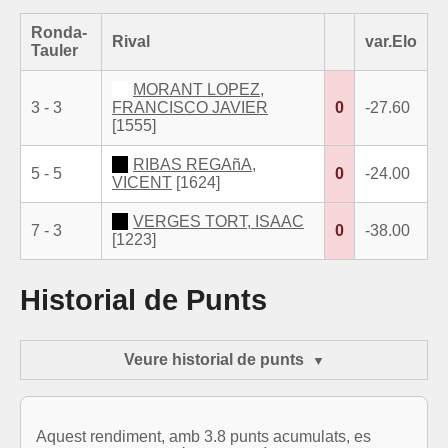
Ronda-
Rival
var.Elo
Tauler
MORANT LOPEZ,
3 - 3
FRANCISCO JAVIER
0
-27.60
[1555]
RIBAS REGAñA,
5 - 5
0
-24.00
VICENT
[1624]
VERGES TORT, ISAAC
7 - 3
0
-38.00
[1223]
Historial de Punts
Veure historial de punts
Aquest rendiment, amb 3.8 punts acumulats, es