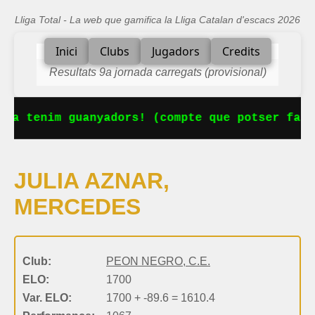
Lliga Total - La web que gamifica la Lliga Catalan d'escacs 2026
Inici
Clubs
Jugadors
Credits
Resultats 9a jornada carregats (provisional)
 Ja tenim guanyadors! (compte que potser falt
JULIA AZNAR,
MERCEDES
Club:
PEON NEGRO, C.E.
ELO:
1700
Var. ELO:
1700 + -89.6 = 1610.4