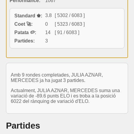
Performance:
1067
3.8
[ 5302 / 6083 ]
Standard ♚:
Coet 🚀:
0
[ 5323 / 6083 ]
Patata 🥔:
14
[ 91 / 6083 ]
Partides:
3
Amb 9 rondes completades, JULIA AZNAR,
MERCEDES ja ha jugat 3 partides.
Actualment, JULIA AZNAR, MERCEDES suma una
variació de -89.6 punts ELO i es troba a la posició
6022 del rànquing de variació d'ELO.
Partides