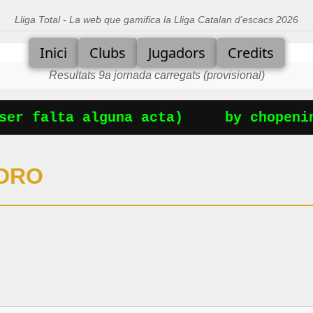
Lliga Total - La web que gamifica la Lliga Catalan d'escacs 2026
Inici
Clubs
Jugadors
Credits
Resultats 9a jornada carregats (provisional)
er falta alguna acta)
by chopening
EDRO