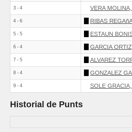
VERA MOLINA
3 - 4
RIBAS REGAñA
4 - 6
ESTAUN BONI
5 - 5
GARCIA ORTIZ
6 - 4
ALVAREZ TOR
7 - 5
GONZALEZ GA
8 - 4
SOLE GRACIA
9 - 4
Historial de Punts