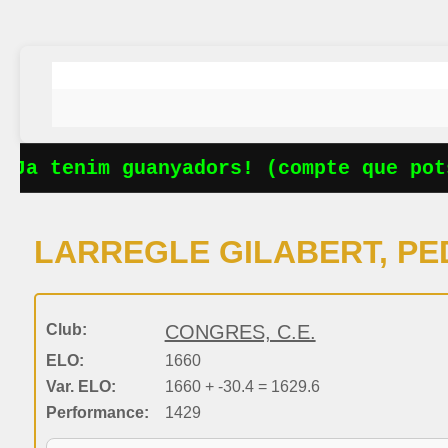
Ja tenim guanyadors! (compte que pots
LARREGLE GILABERT, P
Club:
CONGRES, C.E.
ELO:
1660
Var. ELO:
1660 + -30.4 = 1629.6
Performance:
1429