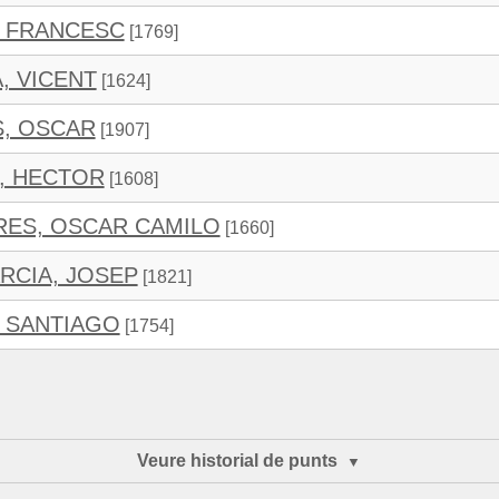
, FRANCESC
[1769]
, VICENT
[1624]
S, OSCAR
[1907]
, HECTOR
[1608]
RES, OSCAR CAMILO
[1660]
RCIA, JOSEP
[1821]
, SANTIAGO
[1754]
Veure historial de punts