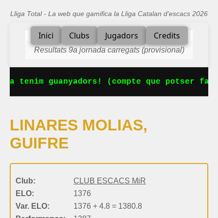
Lliga Total - La web que gamifica la Lliga Catalan d'escacs 2026
Inici
Clubs
Jugadors
Credits
Resultats 9a jornada carregats (provisional)
 Ja tenim guanyadors! (compte que potser falt
LINARES MOLIAS,
GUIFRE
Club:
CLUB ESCACS MiR
ELO:
1376
Var. ELO:
1376 + 4.8 = 1380.8