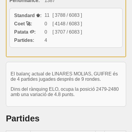
Performance:
1387
11
[ 3788 / 6083 ]
Standard ♚:
Coet 🚀:
0
[ 4148 / 6083 ]
Patata 🥔:
0
[ 3707 / 6083 ]
Partides:
4
El balanç actual de LINARES MOLIAS, GUIFRE és
de 4 partides jugades després de 9 rondes.
Dins del rànquing ELO, ocupa la posició 2479-2480
amb una variació de 4.8 punts.
Partides