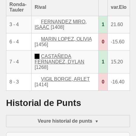
Ronda-
Rival
var.Elo
Tauler
FERNANDEZ MIRO,
3 - 4
1
21.60
ISAAC
[1408]
MARIN LOPEZ, OLIVIA
6 - 4
0
-15.60
[1456]
CASTAÑEDA
7 - 4
FERNANDEZ, DYLAN
1
15.20
[1268]
VIGIL BORGE, ARLET
8 - 3
0
-16.40
[1414]
Historial de Punts
Veure historial de punts