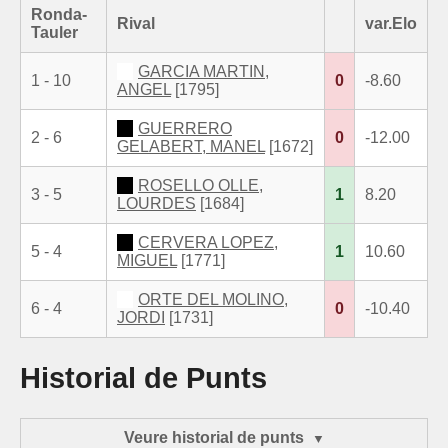
Ronda-
Rival
var.Elo
Tauler
GARCIA MARTIN,
1 - 10
0
-8.60
ANGEL
[1795]
GUERRERO
2 - 6
0
-12.00
GELABERT, MANEL
[1672]
ROSELLO OLLE,
3 - 5
1
8.20
LOURDES
[1684]
CERVERA LOPEZ,
5 - 4
1
10.60
MIGUEL
[1771]
ORTE DEL MOLINO,
6 - 4
0
-10.40
JORDI
[1731]
Historial de Punts
Veure historial de punts