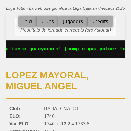
Lliga Total - La web que gamifica la Lliga Catalan d'escacs 2026
Inici
Clubs
Jugadors
Credits
Resultats 9a jornada carregats (provisional)
 Ja tenim guanyadors! (compte que potser falt
LOPEZ MAYORAL,
MIGUEL ANGEL
Club:
BADALONA, C.E.
ELO:
1746
Var. ELO:
1746 + -12.2 = 1733.8