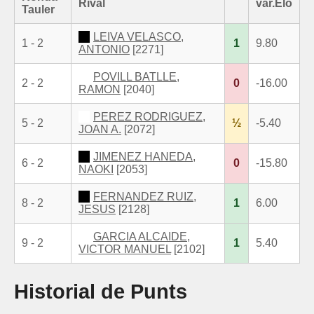
Rival
var.Elo
Tauler
LEIVA VELASCO,
1 - 2
1
9.80
ANTONIO
[2271]
POVILL BATLLE,
2 - 2
0
-16.00
RAMON
[2040]
PEREZ RODRIGUEZ,
5 - 2
½
-5.40
JOAN A.
[2072]
JIMENEZ HANEDA,
6 - 2
0
-15.80
NAOKI
[2053]
FERNANDEZ RUIZ,
8 - 2
1
6.00
JESUS
[2128]
GARCIA ALCAIDE,
9 - 2
1
5.40
VICTOR MANUEL
[2102]
Historial de Punts