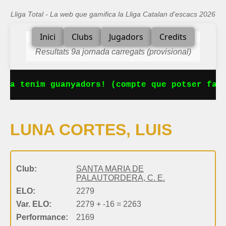
Lliga Total - La web que gamifica la Lliga Catalan d'escacs 2026
Inici
Clubs
Jugadors
Credits
Resultats 9a jornada carregats (provisional)
 Ja tenim guanyadors! (compte que potser falt
LUNA CORTES, LUIS
Club:
SANTA MARIA DE
PALAUTORDERA, C. E.
ELO:
2279
Var. ELO:
2279 + -16 = 2263
Performance:
2169