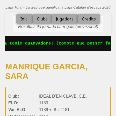
Lliga Total - La web que gamifica la Lliga Catalan d'escacs 2026
Inici
Clubs
Jugadors
Credits
Resultats 9a jornada carregats (provisional)
 Ja tenim guanyadors! (compte que potser falt
MANRIQUE GARCIA,
SARA
Club:
IDEAL D'EN CLAVE, C.E.
ELO:
1189
Var. ELO:
1189 + -8 = 1181