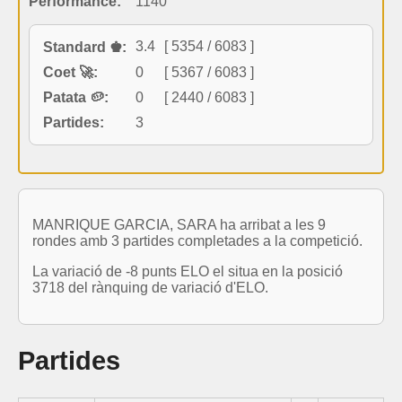
Performance:
1140
3.4
[ 5354 / 6083 ]
Standard ♚:
Coet 🚀:
0
[ 5367 / 6083 ]
Patata 🥔:
0
[ 2440 / 6083 ]
Partides:
3
MANRIQUE GARCIA, SARA ha arribat a les 9
rondes amb 3 partides completades a la competició.
La variació de -8 punts ELO el situa en la posició
3718 del rànquing de variació d'ELO.
Partides