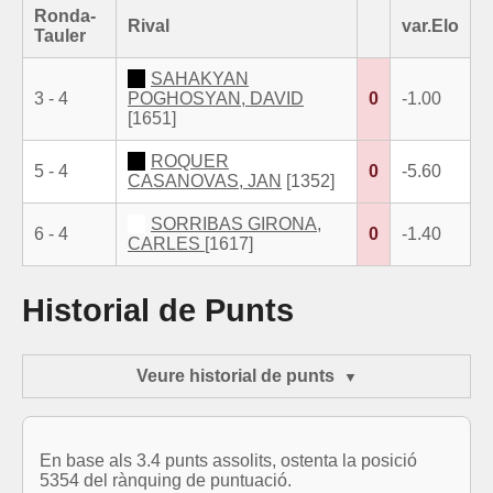
Ronda-
Rival
var.Elo
Tauler
SAHAKYAN
3 - 4
POGHOSYAN, DAVID
0
-1.00
[1651]
ROQUER
5 - 4
0
-5.60
CASANOVAS, JAN
[1352]
SORRIBAS GIRONA,
6 - 4
0
-1.40
CARLES
[1617]
Historial de Punts
Veure historial de punts
En base als 3.4 punts assolits, ostenta la posició
5354 del rànquing de puntuació.