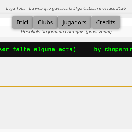
Lliga Total - La web que gamifica la Lliga Catalan d'escacs 2026
Inici
Clubs
Jugadors
Credits
Resultats 9a jornada carregats (provisional)
er falta alguna acta)
by chopening