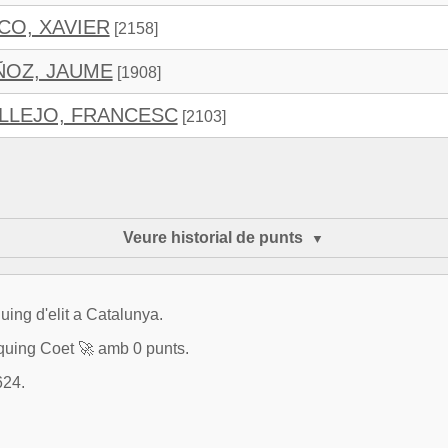
CO, XAVIER
[2158]
ÑOZ, JAUME
[1908]
LLEJO, FRANCESC
[2103]
Veure historial de punts
uing d'elit a Catalunya.
quing Coet 🚀 amb 0 punts.
624.