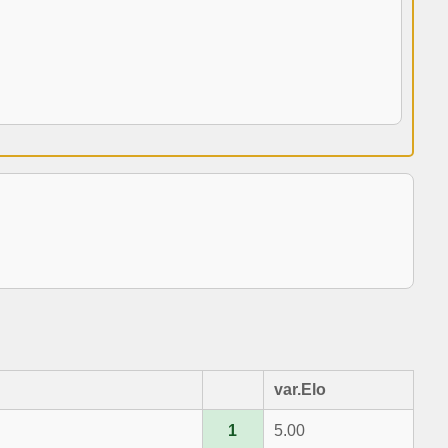
var.Elo
1
5.00