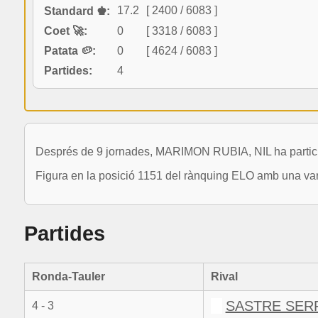
17.2
[ 2400 / 6083 ]
Standard ♚:
Coet 🚀:
0
[ 3318 / 6083 ]
Patata 🥔:
0
[ 4624 / 6083 ]
Partides:
4
Després de 9 jornades, MARIMON RUBIA, NIL ha participa
Figura en la posició 1151 del rànquing ELO amb una var
Partides
Ronda-Tauler
Rival
SASTRE SERR
4 - 3