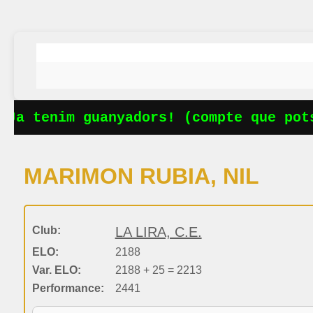
Ja tenim guanyadors! (compte que pots
MARIMON RUBIA, NIL
Club:
LA LIRA, C.E.
ELO:
2188
Var. ELO:
2188 + 25 = 2213
Performance:
2441