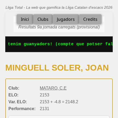
Lliga Total - La web que gamifica la Lliga Catalan d'escacs 2026
Inici
Clubs
Jugadors
Credits
Resultats 9a jornada carregats (provisional)
Ja tenim guanyadors! (compte que potser falta
MINGUELL SOLER, JOAN
Club:
MATARO, C.E
ELO:
2153
Var. ELO:
2153 + -4.8 = 2148.2
Performance:
2131