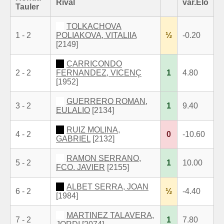
Rival
var.Elo
Tauler
TOLKACHOVA
1 - 2
POLIAKOVA, VITALIIA
½
-0.20
[2149]
CARRICONDO
2 - 2
FERNANDEZ, VICENÇ
1
4.80
[1952]
GUERRERO ROMAN,
3 - 2
1
9.40
EULALIO
[2134]
RUIZ MOLINA,
4 - 2
0
-10.60
GABRIEL
[2132]
RAMON SERRANO,
5 - 2
1
10.00
FCO. JAVIER
[2155]
ALBET SERRA, JOAN
6 - 2
½
-4.40
[1984]
MARTINEZ TALAVERA,
7 - 2
1
7.80