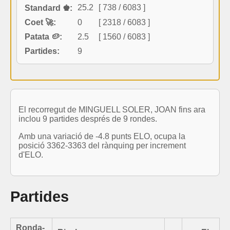
25.2
[ 738 / 6083 ]
Standard ♚:
Coet 🚀:
0
[ 2318 / 6083 ]
Patata 🥔:
2.5
[ 1560 / 6083 ]
Partides:
9
El recorregut de MINGUELL SOLER, JOAN fins ara
inclou 9 partides després de 9 rondes.
Amb una variació de -4.8 punts ELO, ocupa la
posició 3362-3363 del rànquing per increment
d'ELO.
Partides
Ronda-