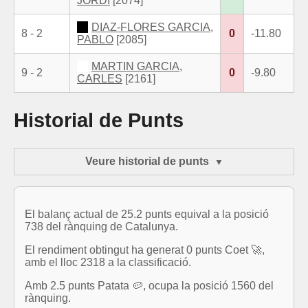
JORDI
[2074]
DIAZ-FLORES GARCIA,
8 - 2
0
-11.80
PABLO
[2085]
MARTIN GARCIA,
9 - 2
0
-9.80
CARLES
[2161]
Historial de Punts
Veure historial de punts
El balanç actual de 25.2 punts equival a la posició
738 del rànquing de Catalunya.
El rendiment obtingut ha generat 0 punts Coet 🚀,
amb el lloc 2318 a la classificació.
Amb 2.5 punts Patata 🥔, ocupa la posició 1560 del
rànquing.