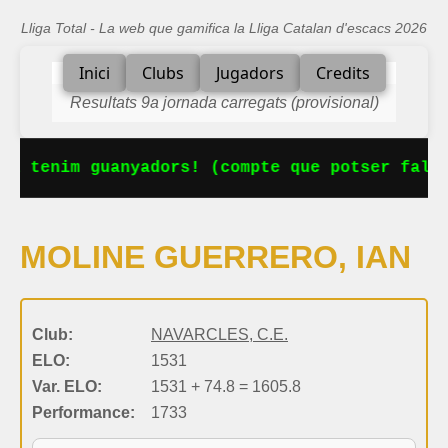
Lliga Total - La web que gamifica la Lliga Catalan d'escacs 2026
Inici
Clubs
Jugadors
Credits
Resultats 9a jornada carregats (provisional)
Ja tenim guanyadors! (compte que potser falta
MOLINE GUERRERO, IAN
Club:
NAVARCLES, C.E.
ELO:
1531
Var. ELO:
1531 + 74.8 = 1605.8
Performance:
1733