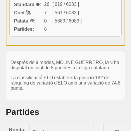
26
[ 619 / 6083 ]
Standard ♚:
Coet 🚀:
7
[ 561 / 6083 ]
Patata 🥔:
0
[ 5689 / 6083 ]
Partides:
8
Després de 9 rondes, MOLINE GUERRERO, IAN ha
disputat un total de 8 partides a la lliga catalana.
La classificació ELO estableix la posició 182 del
rànquing de variació d'ELO amb una variació de 74.8
punts.
Partides
Ronda-