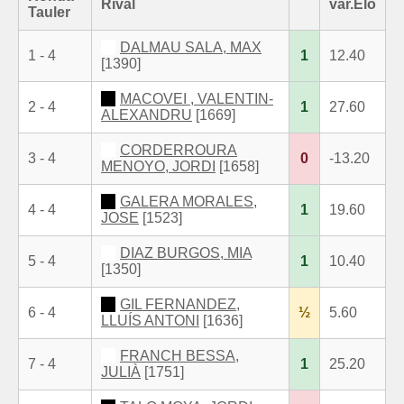
Rival
var.Elo
Tauler
DALMAU SALA, MAX
1 - 4
1
12.40
[1390]
MACOVEI , VALENTIN-
2 - 4
1
27.60
ALEXANDRU
[1669]
CORDERROURA
3 - 4
0
-13.20
MENOYO, JORDI
[1658]
GALERA MORALES,
4 - 4
1
19.60
JOSE
[1523]
DIAZ BURGOS, MIA
5 - 4
1
10.40
[1350]
GIL FERNANDEZ,
6 - 4
½
5.60
LLUÍS ANTONI
[1636]
FRANCH BESSA,
7 - 4
1
25.20
JULIÀ
[1751]