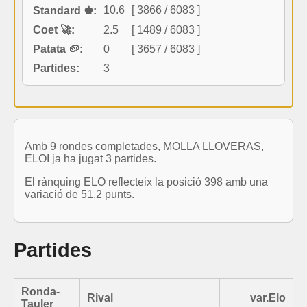
10.6
[ 3866 / 6083 ]
Standard ♚:
Coet 🚀:
2.5
[ 1489 / 6083 ]
Patata 🥔:
0
[ 3657 / 6083 ]
Partides:
3
Amb 9 rondes completades, MOLLA LLOVERAS,
ELOI ja ha jugat 3 partides.
El rànquing ELO reflecteix la posició 398 amb una
variació de 51.2 punts.
Partides
Ronda-
Rival
var.Elo
Tauler