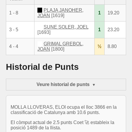
PLAJA JANOHER,
1 - 8
1
19.20
JOAN
[1619]
SUNE SOLER, JOEL
3 - 5
1
23.20
[1693]
GRIMAL GREBOL,
4 - 4
½
8.80
JOAN
[1800]
Historial de Punts
Veure historial de punts
MOLLA LLOVERAS, ELOI ocupa el lloc 3866 en la
classificació de Catalunya amb 10.6 punts.
El còmput actual de 2.5 punts Coet 🚀 estableix la
posició 1489 de la llista.