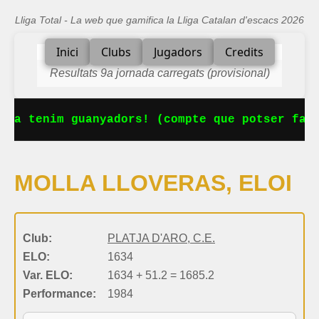
Lliga Total - La web que gamifica la Lliga Catalan d'escacs 2026
Inici
Clubs
Jugadors
Credits
Resultats 9a jornada carregats (provisional)
 Ja tenim guanyadors! (compte que potser falt
MOLLA LLOVERAS, ELOI
Club:
PLATJA D'ARO, C.E.
ELO:
1634
Var. ELO:
1634 + 51.2 = 1685.2
Performance:
1984