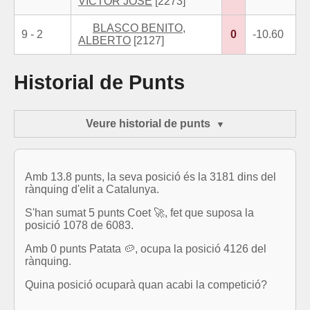
VICTOR JOSE
[2273]
BLASCO BENITO,
9 - 2
0
-10.60
ALBERTO
[2127]
Historial de Punts
Veure historial de punts
Amb 13.8 punts, la seva posició és la 3181 dins del
rànquing d'elit a Catalunya.
S'han sumat 5 punts Coet 🚀, fet que suposa la
posició 1078 de 6083.
Amb 0 punts Patata 🥔, ocupa la posició 4126 del
rànquing.
Quina posició ocuparà quan acabi la competició?