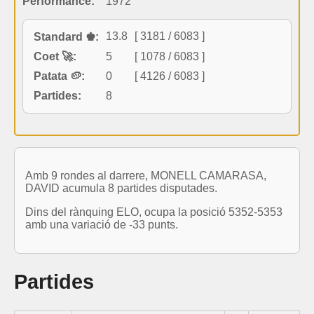
Performance:
1972
13.8
[ 3181 / 6083 ]
Standard ♚:
Coet 🚀:
5
[ 1078 / 6083 ]
Patata 🥔:
0
[ 4126 / 6083 ]
Partides:
8
Amb 9 rondes al darrere, MONELL CAMARASA,
DAVID acumula 8 partides disputades.
Dins del rànquing ELO, ocupa la posició 5352-5353
amb una variació de -33 punts.
Partides