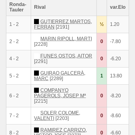
Ronda-
Rival
var.Elo
Tauler
GUTIERREZ MARTOS,
1 - 2
½
1.20
FERRAN
[2191]
MARIN RIPOLL, MARTI
2 - 2
0
-7.80
[2228]
FUNES OSTOS, AITOR
4 - 2
0
-6.20
[2291]
GUIRAO GALCERÀ,
5 - 2
1
13.80
MARC
[2289]
COMPANYO
6 - 2
PAGEROLS, JOSEP Mª
0
-8.20
[2215]
SOLER COLOME,
7 - 2
0
-8.60
VALENTI
[2203]
RAMIREZ CARRIZO,
8 - 2
0
-6.60