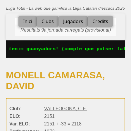
Lliga Total - La web que gamifica la Lliga Catalan d'escacs 2026
Inici
Clubs
Jugadors
Credits
Resultats 9a jornada carregats (provisional)
Ja tenim guanyadors! (compte que potser falta
MONELL CAMARASA,
DAVID
Club:
VALLFOGONA, C.E.
ELO:
2151
Var. ELO:
2151 + -33 = 2118