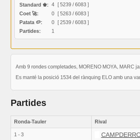
4
[ 5239 / 6083 ]
Standard ♚:
Coet 🚀:
0
[ 5263 / 6083 ]
Patata 🥔:
0
[ 2539 / 6083 ]
Partides:
1
Amb 9 rondes completades, MORENO MOYA, MARC ja ha
Es manté la posició 1534 del rànquing ELO amb una var
Partides
Ronda-Tauler
Rival
CAMPDERROS
1 - 3