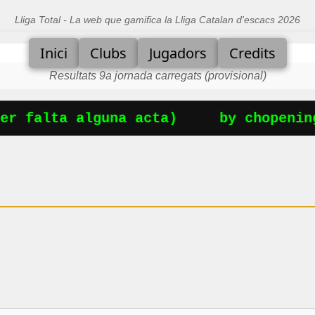
Lliga Total - La web que gamifica la Lliga Catalan d'escacs 2026
Inici
Clubs
Jugadors
Credits
Resultats 9a jornada carregats (provisional)
r falta alguna acta)
by chopening