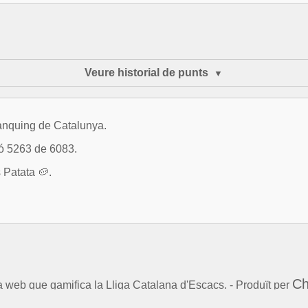
Veure historial de punts
ànquing de Catalunya.
ió 5263 de 6083.
 Patata 🥔.
Ch
la web que gamifica la Lliga Catalana d'Escacs. - Produït per