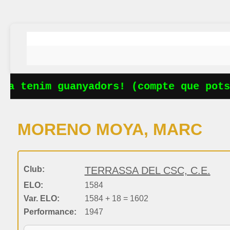
Ja tenim guanyadors! (compte que potse
MORENO MOYA, MARC
Club:
TERRASSA DEL CSC, C.E.
ELO:
1584
Var. ELO:
1584 + 18 = 1602
Performance:
1947