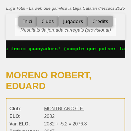
Lliga Total - La web que gamifica la Lliga Catalan d'escacs 2026
Inici
Clubs
Jugadors
Credits
Resultats 9a jornada carregats (provisional)
 Ja tenim guanyadors! (compte que potser falt
MORENO ROBERT,
EDUARD
Club:
MONTBLANC C.E.
ELO:
2082
Var. ELO:
2082 + -5.2 = 2076.8