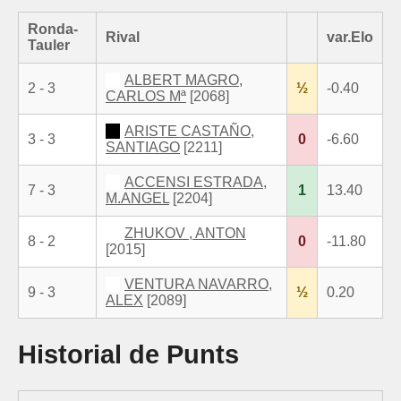
Ronda-
Rival
var.Elo
Tauler
ALBERT MAGRO,
2 - 3
½
-0.40
CARLOS Mª
[2068]
ARISTE CASTAÑO,
3 - 3
0
-6.60
SANTIAGO
[2211]
ACCENSI ESTRADA,
7 - 3
1
13.40
M.ANGEL
[2204]
ZHUKOV , ANTON
8 - 2
0
-11.80
[2015]
VENTURA NAVARRO,
9 - 3
½
0.20
ALEX
[2089]
Historial de Punts