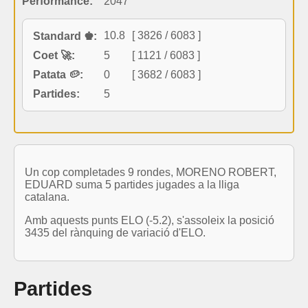
Performance:
2047
10.8
[ 3826 / 6083 ]
Standard ♚:
Coet 🚀:
5
[ 1121 / 6083 ]
Patata 🥔:
0
[ 3682 / 6083 ]
Partides:
5
Un cop completades 9 rondes, MORENO ROBERT,
EDUARD suma 5 partides jugades a la lliga
catalana.
Amb aquests punts ELO (-5.2), s'assoleix la posició
3435 del rànquing de variació d'ELO.
Partides