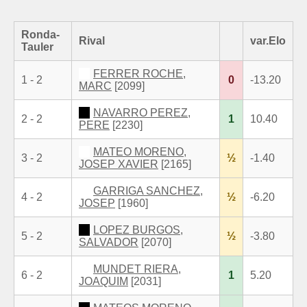
Ronda-
Rival
var.Elo
Tauler
FERRER ROCHE,
1 - 2
0
-13.20
MARC
[2099]
NAVARRO PEREZ,
2 - 2
1
10.40
PERE
[2230]
MATEO MORENO,
3 - 2
½
-1.40
JOSEP XAVIER
[2165]
GARRIGA SANCHEZ,
4 - 2
½
-6.20
JOSEP
[1960]
LOPEZ BURGOS,
5 - 2
½
-3.80
SALVADOR
[2070]
MUNDET RIERA,
6 - 2
1
5.20
JOAQUIM
[2031]