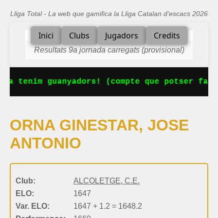
Lliga Total - La web que gamifica la Lliga Catalan d'escacs 2026
Inici
Clubs
Jugadors
Credits
Resultats 9a jornada carregats (provisional)
 Ja tenim guanyadors! (compte que potser falt
ORNA GINESTAR, JOSE
ANTONIO
Club:
ALCOLETGE, C.E.
ELO:
1647
Var. ELO:
1647 + 1.2 = 1648.2