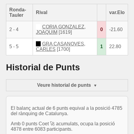
Ronda-
Rival
var.Elo
Tauler
CORIA GONZALEZ,
2 - 4
0
-21.60
JOAQUIM
[1619]
GRA CASANOVES,
5 - 5
1
22.80
CARLES
[1700]
Historial de Punts
Veure historial de punts
El balanç actual de 6 punts equival a la posició 4785
del rànquing de Catalunya.
Amb 0 punts Coet 🚀 acumulats, ocupa la posició
4878 entre 6083 participants.