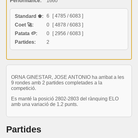
Performance:
1660
6
[ 4785 / 6083 ]
Standard ♚:
Coet 🚀:
0
[ 4878 / 6083 ]
Patata 🥔:
0
[ 2956 / 6083 ]
Partides:
2
ORNA GINESTAR, JOSE ANTONIO ha arribat a les
9 rondes amb 2 partides completades a la
competició.
Es manté la posició 2802-2803 del rànquing ELO
amb una variació de 1.2 punts.
Partides