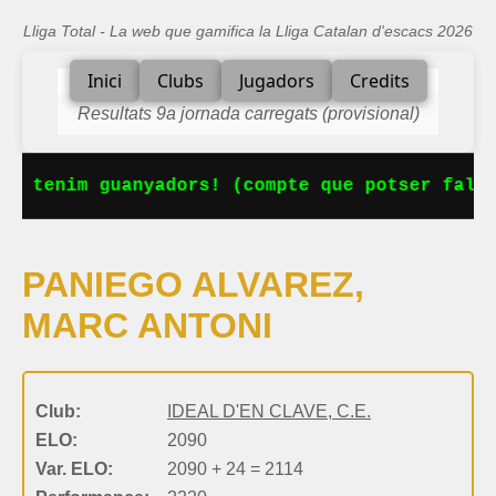
Lliga Total - La web que gamifica la Lliga Catalan d'escacs 2026
Inici
Clubs
Jugadors
Credits
Resultats 9a jornada carregats (provisional)
Ja tenim guanyadors! (compte que potser falta
PANIEGO ALVAREZ,
MARC ANTONI
Club:
IDEAL D'EN CLAVE, C.E.
ELO:
2090
Var. ELO:
2090 + 24 = 2114