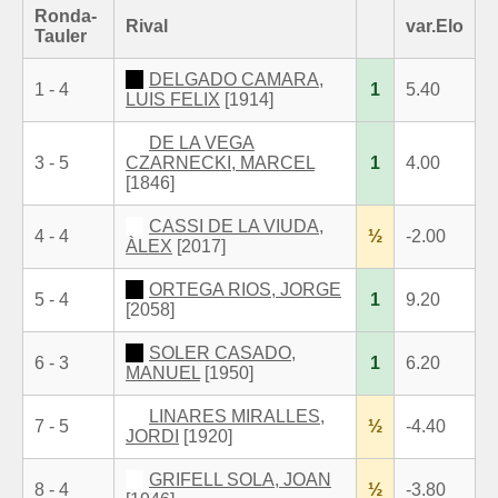
Ronda-
Rival
var.Elo
Tauler
DELGADO CAMARA,
1 - 4
1
5.40
LUIS FELIX
[1914]
DE LA VEGA
3 - 5
CZARNECKI, MARCEL
1
4.00
[1846]
CASSI DE LA VIUDA,
4 - 4
½
-2.00
ÀLEX
[2017]
ORTEGA RIOS, JORGE
5 - 4
1
9.20
[2058]
SOLER CASADO,
6 - 3
1
6.20
MANUEL
[1950]
LINARES MIRALLES,
7 - 5
½
-4.40
JORDI
[1920]
GRIFELL SOLA, JOAN
8 - 4
½
-3.80