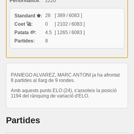
Performance:
2220
28
[ 389 / 6083 ]
Standard ♚:
Coet 🚀:
0
[ 2102 / 6083 ]
Patata 🥔:
4.5
[ 1265 / 6083 ]
Partides:
8
PANIEGO ALVAREZ, MARC ANTONI ja ha afrontat
8 partides al llarg de 9 rondes.
Amb aquests punts ELO (24), s'assoleix la posició
1194 del rànquing de variació d'ELO.
Partides