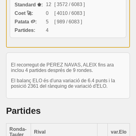
12
[ 3572 / 6083 ]
Standard ♚:
Coet 🚀:
0
[ 4010 / 6083 ]
Patata 🥔:
5
[ 989 / 6083 ]
Partides:
4
El recorregut de PEREZ NAVAS, ALEIX fins ara
inclou 4 partides després de 9 rondes.
El balanç ELO és d'una variació de 6.4 punts i la
posició 2361 del rànquing de variació d'ELO.
Partides
Ronda-
Rival
var.Elo
Tauler