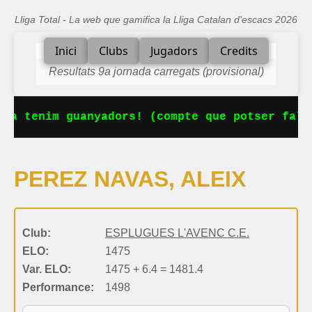
Lliga Total - La web que gamifica la Lliga Catalan d'escacs 2026
Inici
Clubs
Jugadors
Credits
Resultats 9a jornada carregats (provisional)
Ja tenim guanyadors! (compte que potser falt
PEREZ NAVAS, ALEIX
Club:
ESPLUGUES L'AVENC C.E.
ELO:
1475
Var. ELO:
1475 + 6.4 = 1481.4
Performance:
1498