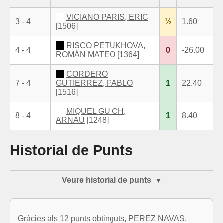
VICIANO PARIS, ERIC
3 - 4
½
1.60
[1506]
RISCO PETUKHOVA,
4 - 4
0
-26.00
ROMÁN MATEO
[1364]
CORDERO
7 - 4
GUTIERREZ, PABLO
1
22.40
[1516]
MIQUEL GUICH,
8 - 4
1
8.40
ARNAU
[1248]
Historial de Punts
Veure historial de punts
Gràcies als 12 punts obtinguts, PEREZ NAVAS,