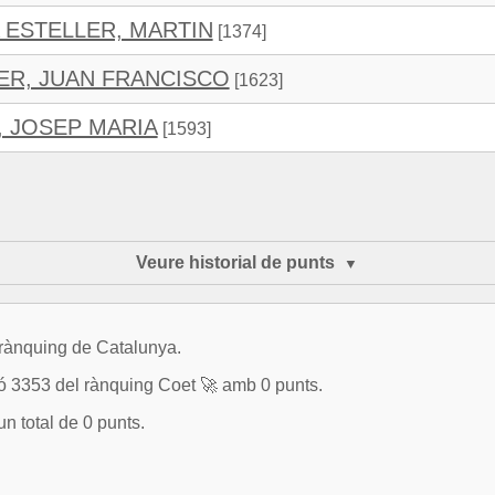
 ESTELLER, MARTIN
[1374]
RER, JUAN FRANCISCO
[1623]
, JOSEP MARIA
[1593]
Veure historial de punts
 rànquing de Catalunya.
353 del rànquing Coet 🚀 amb 0 punts.
n total de 0 punts.