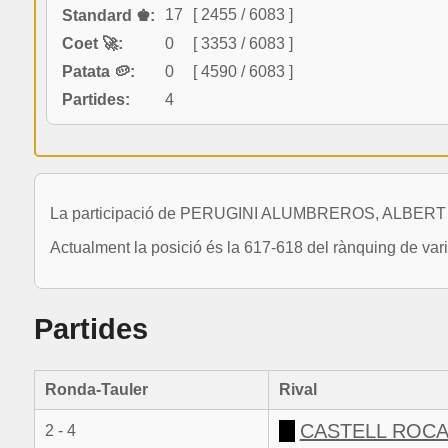
17
[ 2455 / 6083 ]
Standard ♚:
Coet 🚀:
0
[ 3353 / 6083 ]
Patata 🥔:
0
[ 4590 / 6083 ]
Partides:
4
La participació de PERUGINI ALUMBREROS, ALBERT a la
Actualment la posició és la 617-618 del rànquing de va
Partides
Ronda-Tauler
Rival
CASTELL ROCA
2 - 4