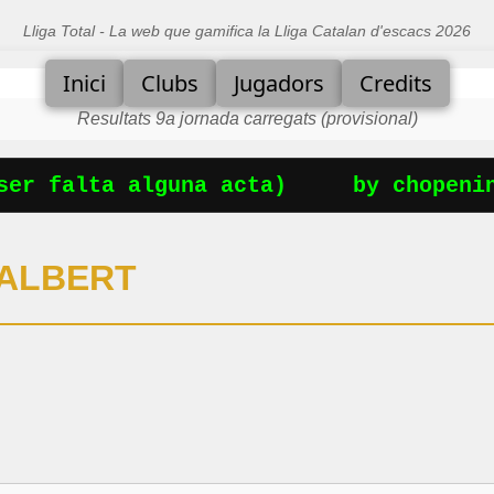
Lliga Total - La web que gamifica la Lliga Catalan d'escacs 2026
Inici
Clubs
Jugadors
Credits
Resultats 9a jornada carregats (provisional)
er falta alguna acta)
by chopening
 ALBERT