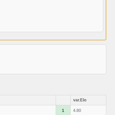
var.Elo
1
4.80