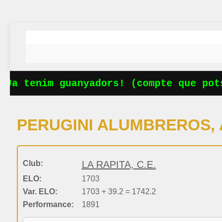
Ja tenim guanyadors! (compte que pots
PERUGINI ALUMBREROS,
Club:
LA RAPITA, C.E.
ELO:
1703
Var. ELO:
1703 + 39.2 = 1742.2
Performance:
1891