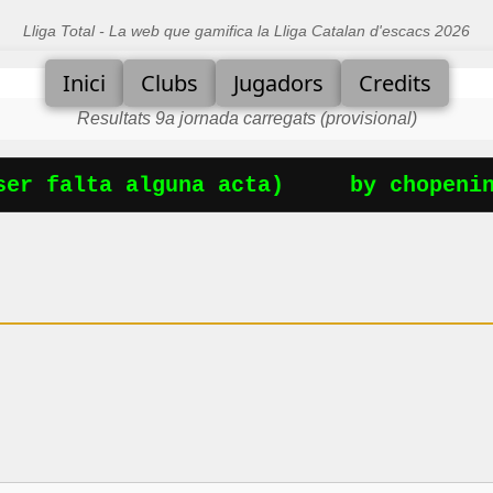
Lliga Total - La web que gamifica la Lliga Catalan d'escacs 2026
Inici
Clubs
Jugadors
Credits
Resultats 9a jornada carregats (provisional)
er falta alguna acta)
by chopening