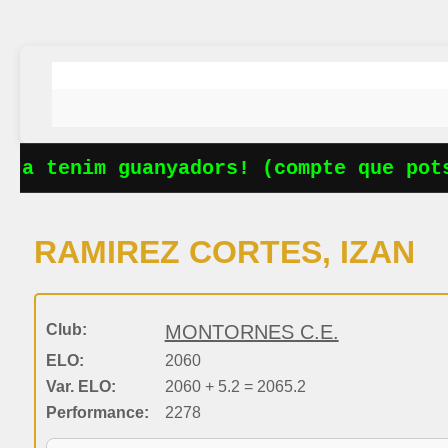
Ja tenim guanyadors! (compte que pots
RAMIREZ CORTES, IZAN
Club:
MONTORNES C.E.
ELO:
2060
Var. ELO:
2060 + 5.2 = 2065.2
Performance:
2278