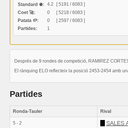
4.2
[ 5191 / 6083 ]
Standard ♚:
Coet 🚀:
0
[ 5218 / 6083 ]
Patata 🥔:
0
[ 2597 / 6083 ]
Partides:
1
Després de 9 rondes de competició, RAMIREZ CORTES, 
El rànquing ELO reflecteix la posició 2453-2454 amb una
Partides
Ronda-Tauler
Rival
SALES 
5 - 2