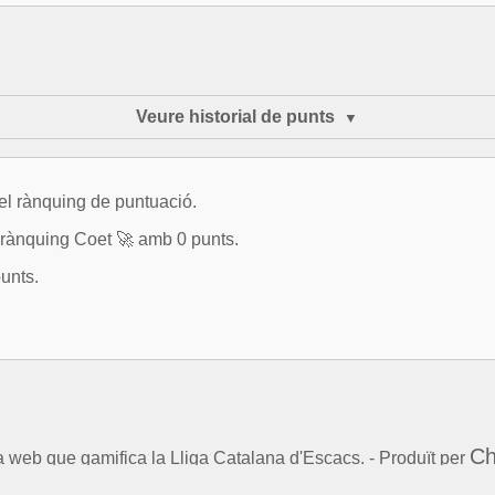
Veure historial de punts
del rànquing de puntuació.
rànquing Coet 🚀 amb 0 punts.
unts.
Ch
la web que gamifica la Lliga Catalana d'Escacs. - Produït per