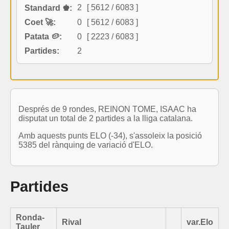
2
[ 5612 / 6083 ]
Standard ♚:
Coet 🚀:
0
[ 5612 / 6083 ]
Patata 🥔:
0
[ 2223 / 6083 ]
Partides:
2
Després de 9 rondes, REINON TOME, ISAAC ha
disputat un total de 2 partides a la lliga catalana.
Amb aquests punts ELO (-34), s'assoleix la posició
5385 del rànquing de variació d'ELO.
Partides
Ronda-
Rival
var.Elo
Tauler