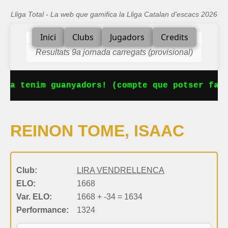
Lliga Total - La web que gamifica la Lliga Catalan d'escacs 2026
Inici
Clubs
Jugadors
Credits
Resultats 9a jornada carregats (provisional)
 Ja tenim guanyadors! (compte que potser falt
REINON TOME, ISAAC
Club:
LIRA VENDRELLENCA
ELO:
1668
Var. ELO:
1668 + -34 = 1634
Performance:
1324