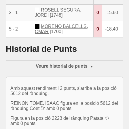
ROSELL SEGURA,
2 - 1
0
-15.60
JORDI
[1748]
MORENO BALCELLS,
5 - 2
0
-18.40
OMAR
[1700]
Historial de Punts
Veure historial de punts
Amb aquest rendiment i 2 punts, s'arriba a la posició
5612 del rànquing.
REINON TOME, ISAAC figura en la posició 5612 del
rànquing Coet 🚀 amb 0 punts.
Figura en la posició 2223 del rànquing Patata 🥔
amb 0 punts.