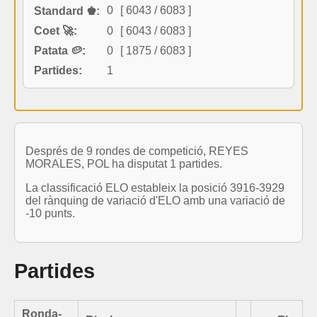
0
[ 6043 / 6083 ]
Standard ♚:
Coet 🚀:
0
[ 6043 / 6083 ]
Patata 🥔:
0
[ 1875 / 6083 ]
Partides:
1
Després de 9 rondes de competició, REYES
MORALES, POL ha disputat 1 partides.
La classificació ELO estableix la posició 3916-3929
del rànquing de variació d'ELO amb una variació de
-10 punts.
Partides
Ronda-