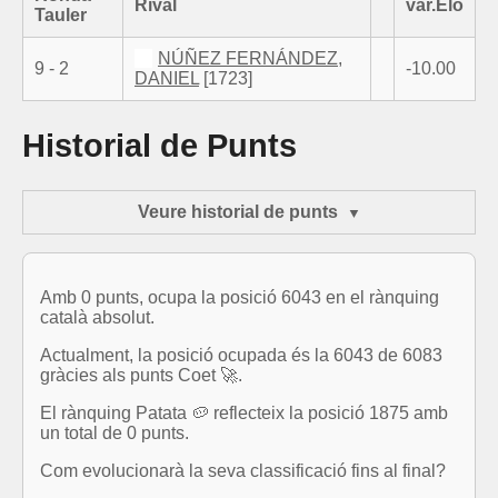
Rival
var.Elo
Tauler
NÚÑEZ FERNÁNDEZ,
9 - 2
-10.00
DANIEL
[1723]
Historial de Punts
Veure historial de punts
Amb 0 punts, ocupa la posició 6043 en el rànquing
català absolut.
Actualment, la posició ocupada és la 6043 de 6083
gràcies als punts Coet 🚀.
El rànquing Patata 🥔 reflecteix la posició 1875 amb
un total de 0 punts.
Com evolucionarà la seva classificació fins al final?