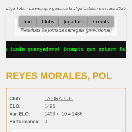
Lliga Total - La web que gamifica la Lliga Catalan d'escacs 2026
Inici
Clubs
Jugadors
Credits
Resultats 9a jornada carregats (provisional)
 Ja tenim guanyadors! (compte que potser falt
REYES MORALES, POL
Club:
LA LIRA, C.E.
ELO:
1496
Var. ELO:
1496 + -10 = 1486
Performance:
0