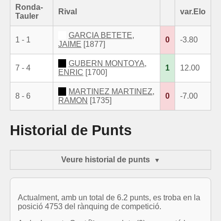
Ronda-
Rival
var.Elo
Tauler
GARCIA BETETE,
1 - 1
0
-3.80
JAIME
[1877]
GUBERN MONTOYA,
7 - 4
1
12.00
ENRIC
[1700]
MARTINEZ MARTINEZ,
8 - 6
0
-7.00
RAMON
[1735]
Historial de Punts
Veure historial de punts
Actualment, amb un total de 6.2 punts, es troba en la
posició 4753 del rànquing de competició.