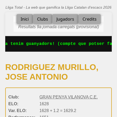
Lliga Total - La web que gamifica la Lliga Catalan d'escacs 2026
Inici
Clubs
Jugadors
Credits
Resultats 9a jornada carregats (provisional)
 Ja tenim guanyadors! (compte que potser falt
RODRIGUEZ MURILLO,
JOSE ANTONIO
Club:
GRAN PENYA VILANOVA C.E.
ELO:
1628
Var. ELO:
1628 + 1.2 = 1629.2