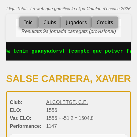
Lliga Total - La web que gamifica la Lliga Catalan d'escacs 2026
Inici
Clubs
Jugadors
Credits
Resultats 9a jornada carregats (provisional)
 Ja tenim guanyadors! (compte que potser falt
SALSE CARRERA, XAVIER
Club:
ALCOLETGE, C.E.
ELO:
1556
Var. ELO:
1556 + -51.2 = 1504.8
Performance:
1147