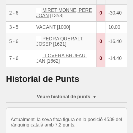
MIRET MONNE, PERE
2 - 6
0
-30.40
JOAN
[1358]
3 - 5
VACANT [1000]
10.00
PEDRA QUERALT,
5 - 6
0
-16.40
JOSEP
[1621]
LLOVERA BRUFAU,
7 - 6
0
-14.40
JAN
[1662]
Historial de Punts
Veure historial de punts
Actualment, la seva fitxa figura en la posició 4539 del
rànquing català amb 7.2 punts.