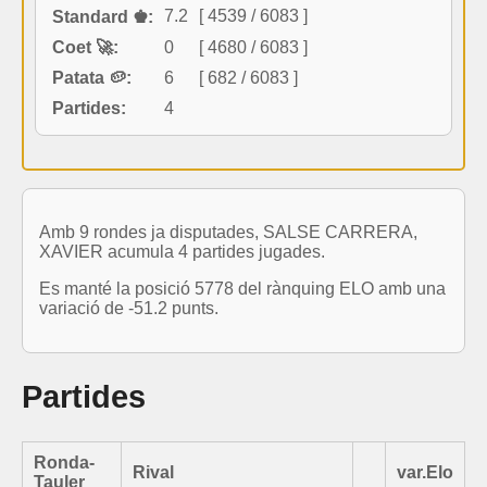
7.2
[ 4539 / 6083 ]
Standard ♚:
Coet 🚀:
0
[ 4680 / 6083 ]
Patata 🥔:
6
[ 682 / 6083 ]
Partides:
4
Amb 9 rondes ja disputades, SALSE CARRERA,
XAVIER acumula 4 partides jugades.
Es manté la posició 5778 del rànquing ELO amb una
variació de -51.2 punts.
Partides
Ronda-
Rival
var.Elo
Tauler