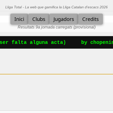
Lliga Total - La web que gamifica la Lliga Catalan d'escacs 2026
Inici
Clubs
Jugadors
Credits
Resultats 9a jornada carregats (provisional)
er falta alguna acta)
by chopenin