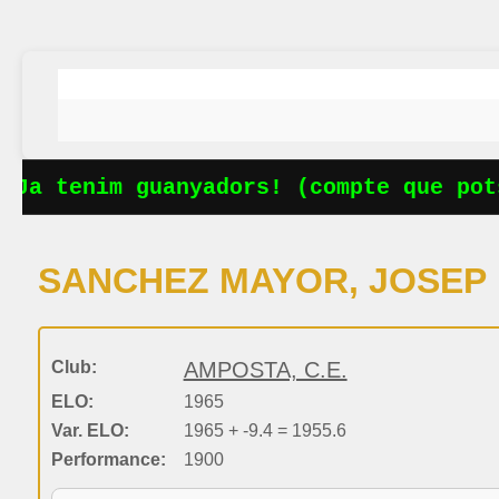
Ja tenim guanyadors! (compte que pots
SANCHEZ MAYOR, JOSEP
Club:
AMPOSTA, C.E.
ELO:
1965
Var. ELO:
1965 + -9.4 = 1955.6
Performance:
1900