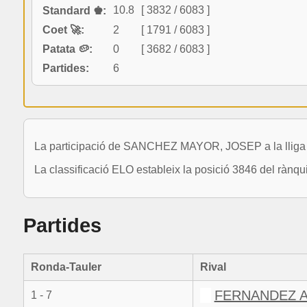
10.8
[ 3832 / 6083 ]
Standard ♚:
Coet 🚀:
2
[ 1791 / 6083 ]
Patata 🥔:
0
[ 3682 / 6083 ]
Partides:
6
La participació de SANCHEZ MAYOR, JOSEP a la lliga c
La classificació ELO estableix la posició 3846 del rànqu
Partides
Ronda-Tauler
Rival
FERNANDEZ A
1 - 7