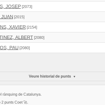
S, JOSEP
[2073]
 JUAN
[2015]
NS, XAVIER
[2154]
INEZ, ALBERT
[2080]
OS, PAU
[2080]
Veure historial de punts
l rànquing de Catalunya.
b 2 punts Coet 🚀.