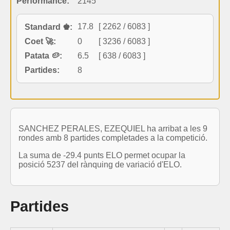
Performance:
2145
17.8
[ 2262 / 6083 ]
Standard ♚:
Coet 🚀:
0
[ 3236 / 6083 ]
Patata 🥔:
6.5
[ 638 / 6083 ]
Partides:
8
SANCHEZ PERALES, EZEQUIEL ha arribat a les 9
rondes amb 8 partides completades a la competició.
La suma de -29.4 punts ELO permet ocupar la
posició 5237 del rànquing de variació d'ELO.
Partides