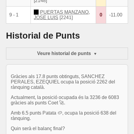
[2148]
PUERTAS MANZANO,
9 - 1
0
-11.00
JOSE LUIS
[2241]
Historial de Punts
Veure historial de punts
Gràcies als 17.8 punts obtinguts, SANCHEZ
PERALES, EZEQUIEL ocupa la posició 2262 del
rànquing català.
Actualment, la posició ocupada és la 3236 de 6083
gràcies als punts Coet 🚀.
Amb 6.5 punts Patata 🥔, ocupa la posició 638 del
rànquing.
Quin serà el balanç final?