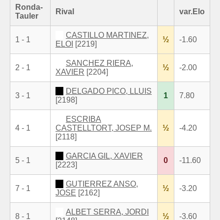
Ronda-
Rival
var.Elo
Tauler
CASTILLO MARTINEZ,
1 - 1
½
-1.60
ELOI
[2219]
SANCHEZ RIERA,
2 - 1
½
-2.00
XAVIER
[2204]
DELGADO PICO, LLUIS
3 - 1
1
7.80
[2198]
ESCRIBA
4 - 1
CASTELLTORT, JOSEP M.
½
-4.20
[2118]
GARCIA GIL, XAVIER
5 - 1
0
-11.60
[2223]
GUTIERREZ ANSO,
7 - 1
½
-3.20
JOSE
[2162]
ALBET SERRA, JORDI
8 - 1
½
-3.60