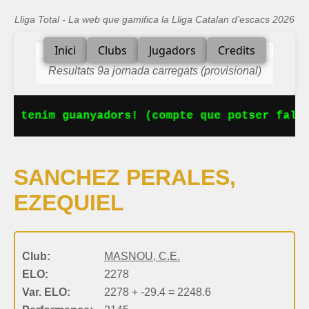
Lliga Total - La web que gamifica la Lliga Catalan d'escacs 2026
Inici
Clubs
Jugadors
Credits
Resultats 9a jornada carregats (provisional)
Ja tenim guanyadors! (compte que potser falta
SANCHEZ PERALES,
EZEQUIEL
Club:
MASNOU, C.E.
ELO:
2278
Var. ELO:
2278 + -29.4 = 2248.6