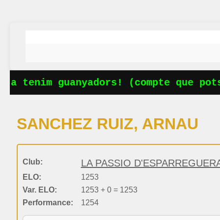
Ja tenim guanyadors! (compte que pots
SANCHEZ RUIZ, ARNAU
Club:
LA PASSIO D'ESPARREGUERA,
ELO:
1253
Var. ELO:
1253 + 0 = 1253
Performance:
1254