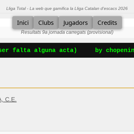
Lliga Total - La web que gamifica la Lliga Catalan d'escacs 2026
Inici
Clubs
Jugadors
Credits
Resultats 9a jornada carregats (provisional)
er falta alguna acta)
by chopening
 C.E.