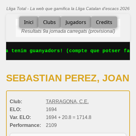
Lliga Total - La web que gamifica la Lliga Catalan d'escacs 2026
Inici
Clubs
Jugadors
Credits
Resultats 9a jornada carregats (provisional)
 Ja tenim guanyadors! (compte que potser falt
SEBASTIAN PEREZ, JOAN
Club:
TARRAGONA, C.E.
ELO:
1694
Var. ELO:
1694 + 20.8 = 1714.8
Performance:
2109