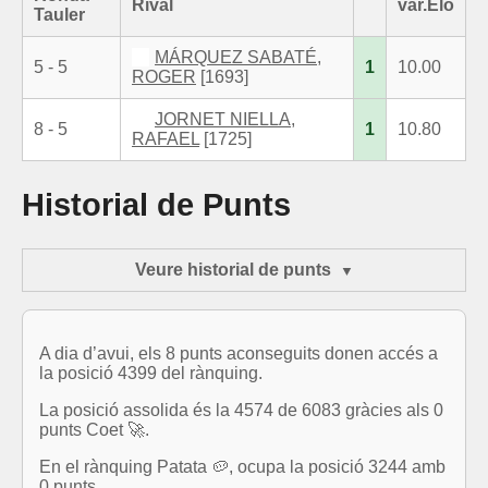
Rival
var.Elo
Tauler
MÁRQUEZ SABATÉ,
5 - 5
1
10.00
ROGER
[1693]
JORNET NIELLA,
8 - 5
1
10.80
RAFAEL
[1725]
Historial de Punts
Veure historial de punts
A dia d’avui, els 8 punts aconseguits donen accés a
la posició 4399 del rànquing.
La posició assolida és la 4574 de 6083 gràcies als 0
punts Coet 🚀.
En el rànquing Patata 🥔, ocupa la posició 3244 amb
0 punts.