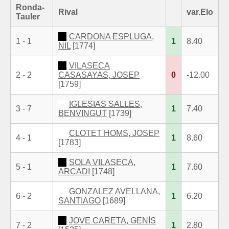
Ronda-
Rival
var.Elo
Tauler
CARDONA ESPLUGA,
1 - 1
1
8.40
NIL
[1774]
VILASECA
2 - 2
CASASAYAS, JOSEP
0
-12.00
[1759]
IGLESIAS SALLES,
3 - 7
1
7.40
BENVINGUT
[1739]
CLOTET HOMS, JOSEP
4 - 1
1
8.60
[1783]
SOLA VILASECA,
5 - 1
1
7.60
ARCADI
[1748]
GONZALEZ AVELLANA,
6 - 2
1
6.20
SANTIAGO
[1689]
JOVE CARETA, GENÍS
7 - 2
1
2.80