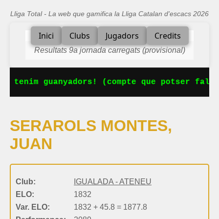
Lliga Total - La web que gamifica la Lliga Catalan d'escacs 2026
Inici
Clubs
Jugadors
Credits
Resultats 9a jornada carregats (provisional)
Ja tenim guanyadors! (compte que potser falta
SERAROLS MONTES,
JUAN
Club:
IGUALADA - ATENEU
ELO:
1832
Var. ELO:
1832 + 45.8 = 1877.8