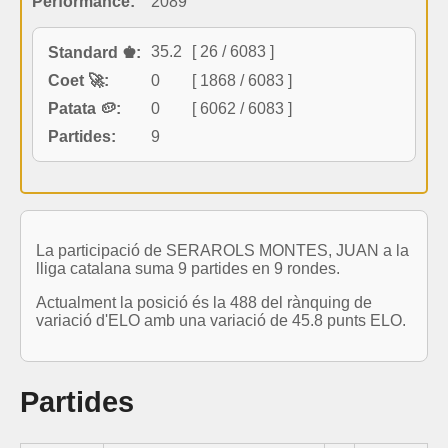
Performance:
2089
35.2
[ 26 / 6083 ]
Standard ♚:
Coet 🚀:
0
[ 1868 / 6083 ]
Patata 🥔:
0
[ 6062 / 6083 ]
Partides:
9
La participació de SERAROLS MONTES, JUAN a la
lliga catalana suma 9 partides en 9 rondes.
Actualment la posició és la 488 del rànquing de
variació d'ELO amb una variació de 45.8 punts ELO.
Partides