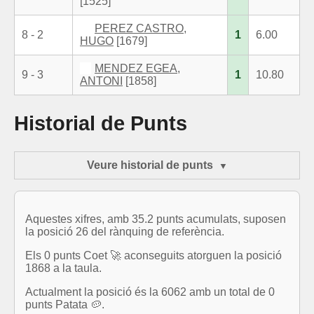
[1525]
PEREZ CASTRO,
8 - 2
1
6.00
HUGO
[1679]
MENDEZ EGEA,
9 - 3
1
10.80
ANTONI
[1858]
Historial de Punts
Veure historial de punts
Aquestes xifres, amb 35.2 punts acumulats, suposen
la posició 26 del rànquing de referència.
Els 0 punts Coet 🚀 aconseguits atorguen la posició
1868 a la taula.
Actualment la posició és la 6062 amb un total de 0
punts Patata 🥔.