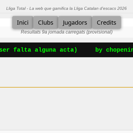
Lliga Total - La web que gamifica la Lliga Catalan d'escacs 2026
Inici
Clubs
Jugadors
Credits
Resultats 9a jornada carregats (provisional)
er falta alguna acta)
by chopening