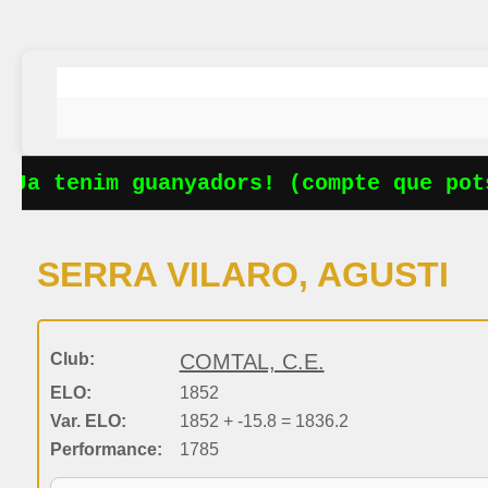
Ja tenim guanyadors! (compte que pots
SERRA VILARO, AGUSTI
Club:
COMTAL, C.E.
ELO:
1852
Var. ELO:
1852 + -15.8 = 1836.2
Performance:
1785