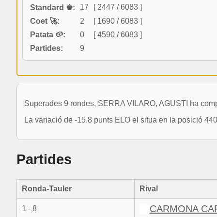
17
[ 2447 / 6083 ]
Standard ♚:
Coet 🚀:
2
[ 1690 / 6083 ]
Patata 🥔:
0
[ 4590 / 6083 ]
Partides:
9
Superades 9 rondes, SERRA VILARO, AGUSTI ha completa
La variació de -15.8 punts ELO el situa en la posició 44
Partides
Ronda-Tauler
Rival
CARMONA CA
1 - 8