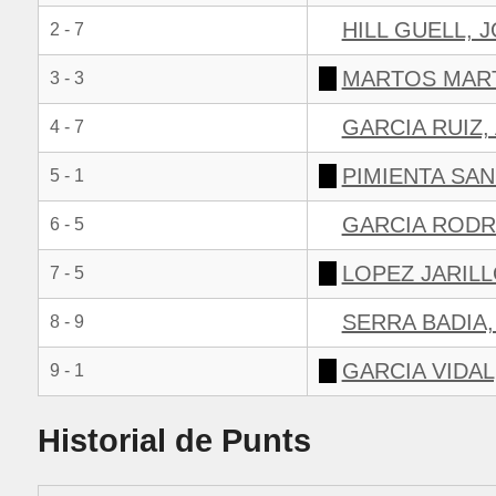
HILL GUELL, 
2 - 7
MARTOS MART
3 - 3
GARCIA RUIZ,
4 - 7
PIMIENTA SAN
5 - 1
GARCIA RODRI
6 - 5
LOPEZ JARILL
7 - 5
SERRA BADIA,
8 - 9
GARCIA VIDAL
9 - 1
Historial de Punts