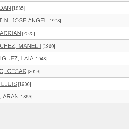
JOAN
[1835]
IN, JOSE ANGEL
[1978]
 ADRIAN
[2023]
CHEZ, MANEL I
[1960]
GUEZ, LAIA
[1948]
O, CESAR
[2058]
 LLUIS
[1930]
, ARAN
[1865]