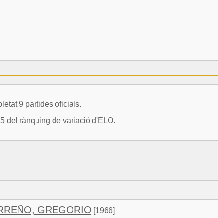
t 9 partides oficials.
05 del rànquing de variació d'ELO.
RREÑO, GREGORIO
[1966]