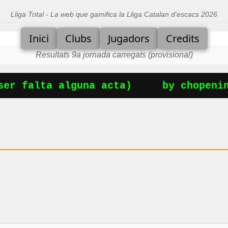
Lliga Total - La web que gamifica la Lliga Catalan d'escacs 2026
Inici
Clubs
Jugadors
Credits
Resultats 9a jornada carregats (provisional)
er falta alguna acta)
by chopening