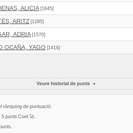
ENAS, ALICIA
[1645]
ÉS, ARITZ
[1285]
AR, ADRIA
[1570]
 OCAÑA, YAGO
[1416]
Veure historial de punts
el rànquing de puntuació.
 5 punts Coet 🚀.
punts.