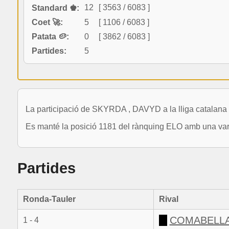
12
[ 3563 / 6083 ]
Standard ♚:
Coet 🚀:
5
[ 1106 / 6083 ]
Patata 🥔:
0
[ 3862 / 6083 ]
Partides:
5
La participació de SKYRDA , DAVYD a la lliga catalana 
Es manté la posició 1181 del rànquing ELO amb una vari
Partides
Ronda-Tauler
Rival
COMABELLA
1 - 4