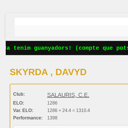
Ja tenim guanyadors! (compte que pots
SKYRDA , DAVYD
Club:
SALAURIS, C.E.
ELO:
1286
Var. ELO:
1286 + 24.4 = 1310.4
Performance:
1398